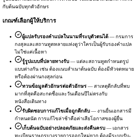
กับต้นฉบับทุกตัวอักษร
เกณฑ์เลือกผู้ให้บริการ
ผู้แปลรับรองคำแปลในนามที่ระบุตัวตนได้
—
กรมการ
กงสุลและสถานทูตหลายแห่งดูว่าใครเป็นผู้รับรองคำแปล
ไม่ใช่แค่เนื้อหา
รู้รูปแบบที่ปลายทางรับ
—
แต่ละสถานทูตกำหนดรูป
แบบต่างกัน เช่น ต้องแนบสำเนาต้นฉบับ ต้องมีหัวจดหมาย
หรือต้องผ่านกงสุลก่อน
ทวนข้อมูลตัวอักษรต่อตัวอักษร
—
สาเหตุตีกลับที่พบ
มากที่สุดคือสะกดชื่อและวันเดือนปีไม่ตรงกับ
หนังสือเดินทาง
รับผิดชอบการแก้ไขเมื่อถูกตีกลับ
—
งานยื่นเอกสารมี
กำหนดนัด การแก้ไขล่าช้าคือค่าเสียโอกาสของผู้ยื่น
เก็บต้นฉบับอย่างปลอดภัยและส่งคืนครบ
—
เอกสาร
ทะเบียนราษฎรบางรายการออกใหม่ยาก ต้องมีระบบรับ-