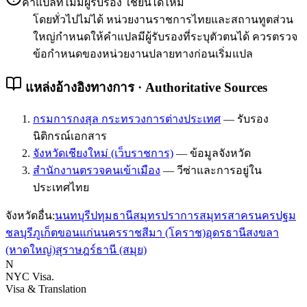
คำแปลที่ไม่มีผู้รับรอง ใช้ยื่นได้ไหม
โดยทั่วไปไม่ได้ หน่วยงานราชการไทยและสถานทูตส่วน
ใหญ่กำหนดให้คำแปลมีผู้รับรองที่ระบุตัวตนได้ ควรตรวจ
ข้อกำหนดของหน่วยงานปลายทางก่อนเริ่มแปล
แหล่งอ้างอิงทางการ · Authoritative Sources
กรมการกงสุล กระทรวงการต่างประเทศ
—
รับรอง
นิติกรณ์เอกสาร
จังหวัดเชียงใหม่ (เว็บราชการ)
—
ข้อมูลจังหวัด
สำนักงานตรวจคนเข้าเมือง
—
วีซ่าและการอยู่ใน
ประเทศไทย
จังหวัดอื่น:
นนทบุรี
ปทุมธานี
สมุทรปราการ
สมุทรสาคร
นครปฐม
ชลบุรี
ภูเก็ต
ขอนแก่น
นครราชสีมา (โคราช)
อุดรธานี
สงขลา
(หาดใหญ่)
สุราษฎร์ธานี (สมุย)
N
NYC Visa
.
Visa & Translation