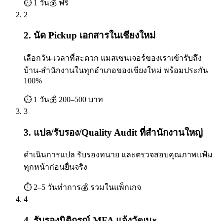
⏱
1 วัน
💰
ฟรี
2
2. นัด Pickup เอกสารในเชียงใหม่
เลือกวัน-เวลาที่สะดวก แมสเซนเจอร์ของเราเข้ารับถึง
บ้าน-สำนักงานในทุกอำเภอของเชียงใหม่ พร้อมประกัน
100%
⏱
1 วัน
💰
200–500 บาท
3
3. แปล/รับรอง/Quality Audit ที่สำนักงานใหญ่
ดำเนินการแปล รับรองทนาย และตรวจสอบคุณภาพแฟ้ม
ทุกหน้าก่อนยื่นจริง
⏱
2–5 วันทำการ
💰
รวมในแพ็กเกจ
4
4. รับรองนิติกรณ์ MFA แจ้งวัฒนะ