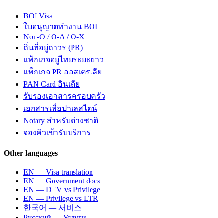
BOI Visa
ใบอนุญาตทำงาน BOI
Non-O / O-A / O-X
ถิ่นที่อยู่ถาวร (PR)
แพ็กเกจอยู่ไทยระยะยาว
แพ็กเกจ PR ออสเตรเลีย
PAN Card อินเดีย
รับรองเอกสารครอบครัว
เอกสารเพื่อปาเลสไตน์
Notary สำหรับต่างชาติ
จองคิวเข้ารับบริการ
Other languages
EN — Visa translation
EN — Government docs
EN — DTV vs Privilege
EN — Privilege vs LTR
한국어 — 서비스
Русский — Услуги