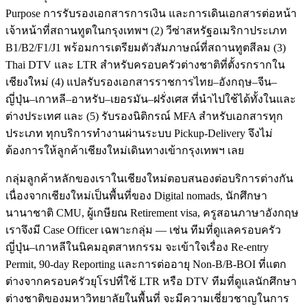
Purpose การรับรองเอกสารการเงิน และการเดินเอกสารต่อหน้า
เจ้าหน้าที่สถานทูตในกรุงเทพฯ (2) วีซ่าสหรัฐอเมริกาประเภท
B1/B2/F1/J1 พร้อมการเตรียมตัวสัมภาษณ์ที่สถานทูตสีลม (3)
Thai DTV และ LTR สำหรับครอบครัวต่างชาติที่ตั้งรกรากใน
เชียงใหม่ (4) แปลรับรองเอกสารราชการไทย–อังกฤษ–จีน–
ญี่ปุ่น–เกาหลี–อาหรับ–เยอรมัน–ฝรั่งเศส ที่นำไปใช้ได้ทั้งในและ
ต่างประเทศ และ (5) รับรองนิติกรณ์ MFA สำหรับเอกสารทุก
ประเภท ทุกบริการทำงานผ่านระบบ Pickup-Delivery จึงไม่
ต้องการให้ลูกค้าเชียงใหม่เดินทางเข้ากรุงเทพฯ เลย
กลุ่มลูกค้าหลักของเราในเชียงใหม่ตอบสนองต่อบริการต่างกัน
เนื่องจากเชียงใหม่เป็นพื้นที่ของ Digital nomads, นักศึกษา
นานาชาติ CMU, ผู้เกษียณ Retirement visa, ครูสอนภาษาอังกฤษ
เราจึงมี Case Officer เฉพาะกลุ่ม — เช่น ทีมที่ดูแลครอบครัว
ญี่ปุ่น–เกาหลีในนิคมอุตสาหกรรม จะเข้าใจเรื่อง Re-entry
Permit, 90-day Reporting และการต่ออายุ Non-B/B-BOI ที่แตก
ต่างจากครอบครัวยุโรปที่ใช้ LTR หรือ DTV ทีมที่ดูแลนักศึกษา
ต่างชาติของมหาวิทยาลัยในพื้นที่ จะมีความเชี่ยวชาญในการ