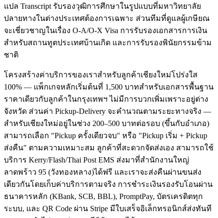
แปล Transcript รับรองวุฒิการศึกษาในรูปแบบที่มหาวิทยาลัย
ปลายทางในต่างประเทศต้องการเฉพาะ ส่วนทีมที่ดูแลผู้เกษียณ
จะเชี่ยวชาญในเรื่อง O-A/O-X Visa การรับรองเอกสารการเงิน
สำหรับสถานทูตประเทศบ้านเกิด และการรับรองพินัยกรรมข้าม
ชาติ
โครงสร้างค่าบริการของเราสำหรับลูกค้าเชียงใหม่โปร่งใส
100% — แพ็กเกจหลักเริ่มต้นที่ 1,500 บาทสำหรับเอกสารพื้นฐาน
ราคาเดียวกับลูกค้าในกรุงเทพฯ ไม่มีการบวกเพิ่มเพราะอยู่ต่าง
จังหวัด ส่วนค่า Pickup-Delivery จะคำนวณตามระยะทางจริง —
สำหรับเชียงใหม่อยู่ในช่วง 200–500 บาทต่อรอบ (ขึ้นกับอำเภอ)
สามารถเลือก "Pickup ครั้งเดียวจบ" หรือ "Pickup เริ่ม + Pickup
ส่งคืน" ตามความเหมาะสม ลูกค้าที่สะดวกจัดส่งเอง สามารถใช้
บริการ Kerry/Flash/Thai Post EMS ส่งมาที่สำนักงานใหญ่
ลาดพร้าว 95 (วังทองหลาง)ได้ฟรี และเราจะส่งคืนผ่านขนส่ง
เดียวกันโดยเก็บค่าบริการตามจริง การชำระเงินรองรับโอนผ่าน
ธนาคารหลัก (KBank, SCB, BBL), PromptPay, บัตรเครดิตทุก
ระบบ, และ QR Code ผ่าน Stripe มีใบเสร็จอิเล็กทรอนิกส์ส่งทันที