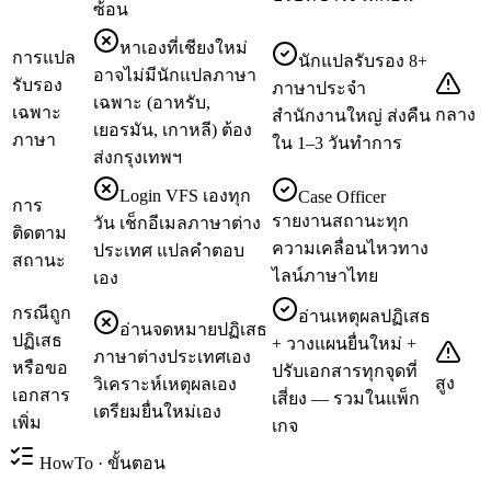
ซ้อน
หาเองที่เชียงใหม่
การแปล
นักแปลรับรอง 8+
อาจไม่มีนักแปลภาษา
รับรอง
ภาษาประจำ
เฉพาะ (อาหรับ,
เฉพาะ
กลาง
สำนักงานใหญ่ ส่งคืน
เยอรมัน, เกาหลี) ต้อง
ภาษา
ใน 1–3 วันทำการ
ส่งกรุงเทพฯ
Login VFS เองทุก
Case Officer
การ
รายงานสถานะทุก
วัน เช็กอีเมลภาษาต่าง
ติดตาม
ความเคลื่อนไหวทาง
ประเทศ แปลคำตอบ
สถานะ
ไลน์ภาษาไทย
เอง
กรณีถูก
อ่านเหตุผลปฏิเสธ
อ่านจดหมายปฏิเสธ
ปฏิเสธ
+ วางแผนยื่นใหม่ +
ภาษาต่างประเทศเอง
หรือขอ
ปรับเอกสารทุกจุดที่
สูง
วิเคราะห์เหตุผลเอง
เอกสาร
เสี่ยง — รวมในแพ็ก
เตรียมยื่นใหม่เอง
เพิ่ม
เกจ
HowTo · ขั้นตอน