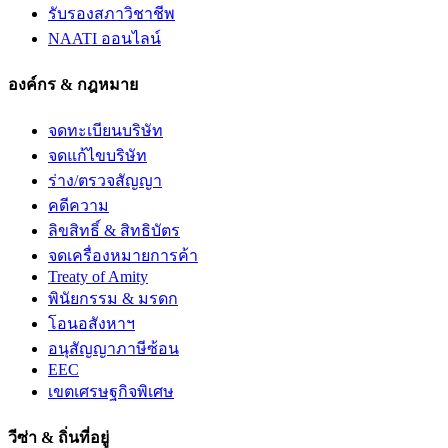
รับรองสภาวิชาชีพ
NAATI ออนไลน์
องค์กร & กฎหมาย
จดทะเบียนบริษัท
จดแก้ไขบริษัท
ร่าง/ตรวจสัญญา
คดีความ
ลิขสิทธิ์ & สิทธิบัตร
จดเครื่องหมายการค้า
Treaty of Amity
พินัยกรรม & มรดก
โอนอสังหาฯ
อนุสัญญาภาษีซ้อน
EEC
เขตเศรษฐกิจพิเศษ
วีซ่า & ถิ่นที่อยู่