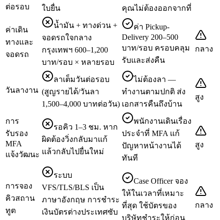
ต่อรอบ
ใบยื่น
คุณไม่ต้องออกจากที่
น้ำมัน + ทางด่วน +
ค่า Pickup-
ค่าเดิน
Delivery 200–500
จอดรถใจกลาง
ทางและ
บาท/รอบ ครอบคลุม
กลาง
กรุงเทพฯ 600–1,200
จอดรถ
รับและส่งคืน
บาท/รอบ × หลายรอบ
ลาเต็มวันต่อรอบ
ไม่ต้องลา —
วันลางาน
(สูญรายได้/วันลา
ทำงานตามปกติ ส่ง
สูง
1,500–4,000 บาทต่อวัน)
เอกสารคืนถึงบ้าน
การ
พนักงานเดินเรื่อง
รอคิว 1–3 ชม. หาก
รับรอง
ประจำที่ MFA แก้
ผิดต้องวิ่งกลับมาแก้
MFA
สูง
ปัญหาหน้างานได้
แล้วกลับไปยื่นใหม่
แจ้งวัฒนะ
ทันที
ระบบ
Case Officer จอง
การจอง
VFS/TLS/BLS เป็น
ให้ในเวลาที่เหมาะ
คิวสถาน
ภาษาอังกฤษ การชำระ
กลาง
ที่สุด ใช้บัตรของ
ทูต
เงินบัตรต่างประเทศซับ
บริษัทชำระให้ก่อน