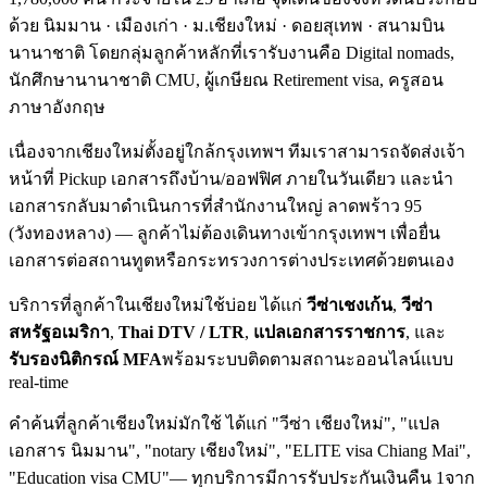
ด้วย
นิมมาน · เมืองเก่า · ม.เชียงใหม่ · ดอยสุเทพ · สนามบิน
นานาชาติ
โดยกลุ่มลูกค้าหลักที่เรารับงานคือ Digital nomads,
นักศึกษานานาชาติ CMU, ผู้เกษียณ Retirement visa, ครูสอน
ภาษาอังกฤษ
เนื่องจาก
เชียงใหม่
ตั้งอยู่ใกล้กรุงเทพฯ ทีมเราสามารถจัดส่งเจ้า
หน้าที่ Pickup เอกสารถึงบ้าน/ออฟฟิศ ภายในวันเดียว และนำ
เอกสารกลับมาดำเนินการที่สำนักงานใหญ่ ลาดพร้าว 95
(วังทองหลาง) — ลูกค้าไม่ต้องเดินทางเข้ากรุงเทพฯ เพื่อยื่น
เอกสารต่อสถานทูตหรือกระทรวงการต่างประเทศด้วยตนเอง
บริการที่ลูกค้าใน
เชียงใหม่
ใช้บ่อย ได้แก่
วีซ่าเชงเก้น
,
วีซ่า
สหรัฐอเมริกา
,
Thai DTV / LTR
,
แปลเอกสารราชการ
, และ
รับรองนิติกรณ์ MFA
พร้อมระบบติดตามสถานะออนไลน์แบบ
real-time
คำค้นที่ลูกค้า
เชียงใหม่
มักใช้ ได้แก่
"วีซ่า เชียงใหม่", "แปล
เอกสาร นิมมาน", "notary เชียงใหม่", "ELITE visa Chiang Mai",
"Education visa CMU"
— ทุกบริการมีการรับประกันเงินคืน 1จาก