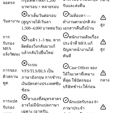
กรุงเทพฯ 600–1,200
จอดรถ
รับและส่งคืน
บาท/รอบ × หลายรอบ
ลาเต็มวันต่อรอบ
ไม่ต้องลา —
วันลางาน
(สูญรายได้/วันลา
ทำงานตามปกติ ส่ง
สูง
1,500–4,000 บาทต่อวัน)
เอกสารคืนถึงบ้าน
การ
พนักงานเดินเรื่อง
รอคิว 1–3 ชม. หาก
รับรอง
ประจำที่ MFA แก้
ผิดต้องวิ่งกลับมาแก้
MFA
สูง
ปัญหาหน้างานได้
แล้วกลับไปยื่นใหม่
แจ้งวัฒนะ
ทันที
ระบบ
Case Officer จอง
การจอง
VFS/TLS/BLS เป็น
ให้ในเวลาที่เหมาะ
คิวสถาน
ภาษาอังกฤษ การชำระ
กลาง
ที่สุด ใช้บัตรของ
ทูต
เงินบัตรต่างประเทศซับ
บริษัทชำระให้ก่อน
ซ้อน
หาเองที่สมุทรสาคร
การแปล
นักแปลรับรอง 8+
อาจไม่มีนักแปลภาษา
รับรอง
ภาษาประจำ
เฉพาะ (อาหรับ,