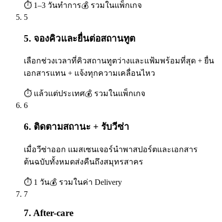
⏱
1–3 วันทำการ
💰
รวมในแพ็กเกจ
5
5. จองคิวและยื่นต่อสถานทูต
เลือกช่วงเวลาที่คิวสถานทูตว่างและแฟ้มพร้อมที่สุด + ยื่น
เอกสารแทน + แจ้งทุกความเคลื่อนไหว
⏱
แล้วแต่ประเทศ
💰
รวมในแพ็กเกจ
6
6. ติดตามสถานะ + รับวีซ่า
เมื่อวีซ่าออก แมสเซนเจอร์นำพาสปอร์ตและเอกสาร
ต้นฉบับทั้งหมดส่งคืนถึงสมุทรสาคร
⏱
1 วัน
💰
รวมในค่า Delivery
7
7. After-care