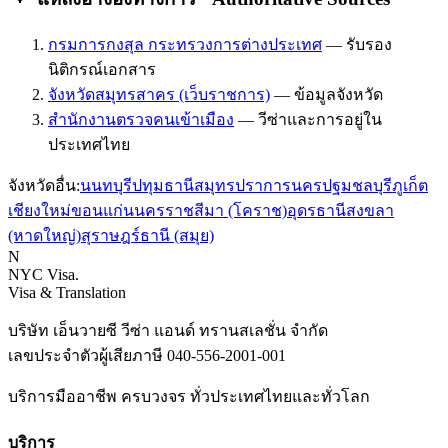
กรมการกงสุล กระทรวงการต่างประเทศ
—
รับรอง
นิติกรณ์เอกสาร
จังหวัดสมุทรสาคร (เว็บราชการ)
—
ข้อมูลจังหวัด
สำนักงานตรวจคนเข้าเมือง
—
วีซ่าและการอยู่ใน
ประเทศไทย
จังหวัดอื่น:
นนทบุรี
ปทุมธานี
สมุทรปราการ
นครปฐม
ชลบุรี
ภูเก็ต
เชียงใหม่
ขอนแก่น
นครราชสีมา (โคราช)
อุดรธานี
สงขลา
(หาดใหญ่)
สุราษฎร์ธานี (สมุย)
N
NYC Visa
.
Visa & Translation
บริษัท เอ็นวายซี วีซ่า แอนด์ ทรานสเลชั่น จำกัด
เลขประจำตัวผู้เสียภาษี
040-556-2001-001
บริการมืออาชีพ ครบวงจร ทั่วประเทศไทยและทั่วโลก
บริการ