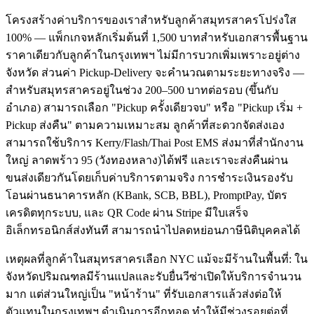
โครงสร้างค่าบริการของเราสำหรับลูกค้าสมุทรสาครโปร่งใส
100% — แพ็กเกจหลักเริ่มต้นที่ 1,500 บาทสำหรับเอกสารพื้นฐาน
ราคาเดียวกับลูกค้าในกรุงเทพฯ ไม่มีการบวกเพิ่มเพราะอยู่ต่าง
จังหวัด ส่วนค่า Pickup-Delivery จะคำนวณตามระยะทางจริง —
สำหรับสมุทรสาครอยู่ในช่วง 200–500 บาทต่อรอบ (ขึ้นกับ
อำเภอ) สามารถเลือก "Pickup ครั้งเดียวจบ" หรือ "Pickup เริ่ม +
Pickup ส่งคืน" ตามความเหมาะสม ลูกค้าที่สะดวกจัดส่งเอง
สามารถใช้บริการ Kerry/Flash/Thai Post EMS ส่งมาที่สำนักงาน
ใหญ่ ลาดพร้าว 95 (วังทองหลาง)ได้ฟรี และเราจะส่งคืนผ่าน
ขนส่งเดียวกันโดยเก็บค่าบริการตามจริง การชำระเงินรองรับ
โอนผ่านธนาคารหลัก (KBank, SCB, BBL), PromptPay, บัตร
เครดิตทุกระบบ, และ QR Code ผ่าน Stripe มีใบเสร็จ
อิเล็กทรอนิกส์ส่งทันที สามารถนำไปลดหย่อนภาษีนิติบุคคลได้
เหตุผลที่ลูกค้าในสมุทรสาครเลือก NYC แม้จะมีร้านในพื้นที่: ใน
จังหวัดปริมณฑลมีร้านแปลและรับยื่นวีซ่าเปิดให้บริการจำนวน
มาก แต่ส่วนใหญ่เป็น "หน้าร้าน" ที่รับเอกสารแล้วส่งต่อให้
ตัวแทนในกรุงเทพฯ ดำเนินการอีกทอด ทำให้มีช่วงรอยต่อที่