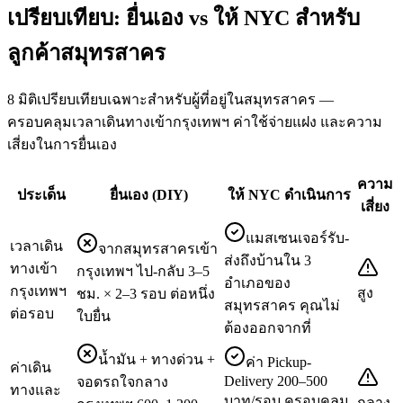
เปรียบเทียบ: ยื่นเอง vs ให้ NYC สำหรับ
ลูกค้าสมุทรสาคร
8 มิติเปรียบเทียบเฉพาะสำหรับผู้ที่อยู่ในสมุทรสาคร —
ครอบคลุมเวลาเดินทางเข้ากรุงเทพฯ ค่าใช้จ่ายแฝง และความ
เสี่ยงในการยื่นเอง
ความ
ประเด็น
ยื่นเอง (DIY)
ให้ NYC ดำเนินการ
เสี่ยง
แมสเซนเจอร์รับ-
เวลาเดิน
จากสมุทรสาครเข้า
ส่งถึงบ้านใน 3
ทางเข้า
กรุงเทพฯ ไป-กลับ 3–5
อำเภอของ
กรุงเทพฯ
สูง
ชม. × 2–3 รอบ ต่อหนึ่ง
สมุทรสาคร คุณไม่
ต่อรอบ
ใบยื่น
ต้องออกจากที่
น้ำมัน + ทางด่วน +
ค่า Pickup-
ค่าเดิน
Delivery 200–500
จอดรถใจกลาง
ทางและ
บาท/รอบ ครอบคลุม
กลาง