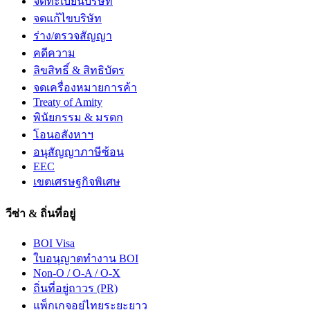
จดทะเบียนบริษัท
จดแก้ไขบริษัท
ร่าง/ตรวจสัญญา
คดีความ
ลิขสิทธิ์ & สิทธิบัตร
จดเครื่องหมายการค้า
Treaty of Amity
พินัยกรรม & มรดก
โอนอสังหาฯ
อนุสัญญาภาษีซ้อน
EEC
เขตเศรษฐกิจพิเศษ
วีซ่า & ถิ่นที่อยู่
BOI Visa
ใบอนุญาตทำงาน BOI
Non-O / O-A / O-X
ถิ่นที่อยู่ถาวร (PR)
แพ็กเกจอยู่ไทยระยะยาว