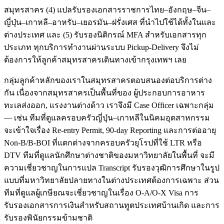
สมุทรสาคร (4) แปลรับรองเอกสารราชการไทย–อังกฤษ–จีน–
ญี่ปุ่น–เกาหลี–อาหรับ–เยอรมัน–ฝรั่งเศส ที่นำไปใช้ได้ทั้งในและ
ต่างประเทศ และ (5) รับรองนิติกรณ์ MFA สำหรับเอกสารทุก
ประเภท ทุกบริการทำงานผ่านระบบ Pickup-Delivery จึงไม่
ต้องการให้ลูกค้าสมุทรสาครเดินทางเข้ากรุงเทพฯ เลย
กลุ่มลูกค้าหลักของเราในสมุทรสาครตอบสนองต่อบริการต่าง
กัน เนื่องจากสมุทรสาครเป็นพื้นที่ของ ผู้ประกอบการอาหาร
ทะเลส่งออก, แรงงานต่างด้าว เราจึงมี Case Officer เฉพาะกลุ่ม
— เช่น ทีมที่ดูแลครอบครัวญี่ปุ่น–เกาหลีในนิคมอุตสาหกรรม
จะเข้าใจเรื่อง Re-entry Permit, 90-day Reporting และการต่ออายุ
Non-B/B-BOI ที่แตกต่างจากครอบครัวยุโรปที่ใช้ LTR หรือ
DTV ทีมที่ดูแลนักศึกษาต่างชาติของมหาวิทยาลัยในพื้นที่ จะมี
ความเชี่ยวชาญในการแปล Transcript รับรองวุฒิการศึกษาในรูป
แบบที่มหาวิทยาลัยปลายทางในต่างประเทศต้องการเฉพาะ ส่วน
ทีมที่ดูแลผู้เกษียณจะเชี่ยวชาญในเรื่อง O-A/O-X Visa การ
รับรองเอกสารการเงินสำหรับสถานทูตประเทศบ้านเกิด และการ
รับรองพินัยกรรมข้ามชาติ