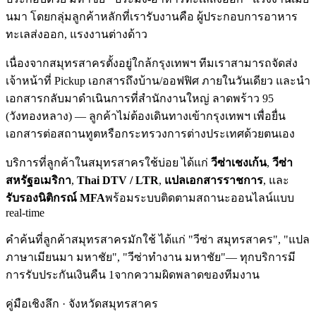
นมา
โดยกลุ่มลูกค้าหลักที่เรารับงานคือ ผู้ประกอบการอาหาร
ทะเลส่งออก, แรงงานต่างด้าว
เนื่องจาก
สมุทรสาคร
ตั้งอยู่ใกล้กรุงเทพฯ ทีมเราสามารถจัดส่ง
เจ้าหน้าที่ Pickup เอกสารถึงบ้าน/ออฟฟิศ ภายในวันเดียว และนำ
เอกสารกลับมาดำเนินการที่สำนักงานใหญ่ ลาดพร้าว 95
(วังทองหลาง) — ลูกค้าไม่ต้องเดินทางเข้ากรุงเทพฯ เพื่อยื่น
เอกสารต่อสถานทูตหรือกระทรวงการต่างประเทศด้วยตนเอง
บริการที่ลูกค้าใน
สมุทรสาคร
ใช้บ่อย ได้แก่
วีซ่าเชงเก้น
,
วีซ่า
สหรัฐอเมริกา
,
Thai DTV / LTR
,
แปลเอกสารราชการ
, และ
รับรองนิติกรณ์ MFA
พร้อมระบบติดตามสถานะออนไลน์แบบ
real-time
คำค้นที่ลูกค้า
สมุทรสาคร
มักใช้ ได้แก่
"วีซ่า สมุทรสาคร", "แปล
ภาษาเมียนมา มหาชัย", "วีซ่าทำงาน มหาชัย"
— ทุกบริการมี
การรับประกันเงินคืน 1จากความผิดพลาดของทีมงาน
คู่มือเชิงลึก · จังหวัด
สมุทรสาคร