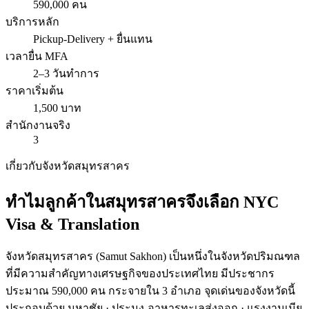
590,000 คน
บริการหลัก
Pickup-Delivery + ยื่นแทน
เวลายื่น MFA
2–3 วันทำการ
ราคาเริ่มต้น
1,500 บาท
สำนักงานจริง
3
เกี่ยวกับจังหวัด
สมุทรสาคร
ทำไมลูกค้าใน
สมุทรสาคร
จึงเลือก
NYC
Visa & Translation
จังหวัด
สมุทรสาคร
(
Samut Sakhon
) เป็นหนึ่งในจังหวัดปริมณฑล
ที่มีความสำคัญทางเศรษฐกิจของประเทศไทย มีประชากร
ประมาณ
590
,000 คน กระจายใน
3
อำเภอ จุดเด่นของจังหวัดนี้
ประกอบด้วย
มหาชัย · ประมง-อาหารทะเลส่งออก · แรงงานเมีย