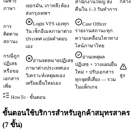
เฉพาะ
กลาง
สำนักงานใหญ่ ส่ง
เยอรมัน, เกาหลี) ต้อง
ภาษา
คืนใน 1–3 วันทำการ
ส่งกรุงเทพฯ
Login VFS เองทุก
Case Officer
การ
รายงานสถานะทุก
วัน เช็กอีเมลภาษาต่าง
ติดตาม
ความเคลื่อนไหวทาง
ประเทศ แปลคำตอบ
สถานะ
ไลน์ภาษาไทย
เอง
กรณีถูก
อ่านเหตุผล
อ่านจดหมายปฏิเสธ
ปฏิเสธ
ปฏิเสธ + วางแผนยื่น
ภาษาต่างประเทศเอง
หรือขอ
ใหม่ + ปรับเอกสาร
สูง
วิเคราะห์เหตุผลเอง
เอกสาร
ทุกจุดที่เสี่ยง — รวม
เตรียมยื่นใหม่เอง
เพิ่ม
ในแพ็กเกจ
HowTo · ขั้นตอน
ขั้นตอนใช้บริการสำหรับลูกค้าสมุทรสาคร
(7 ขั้น)