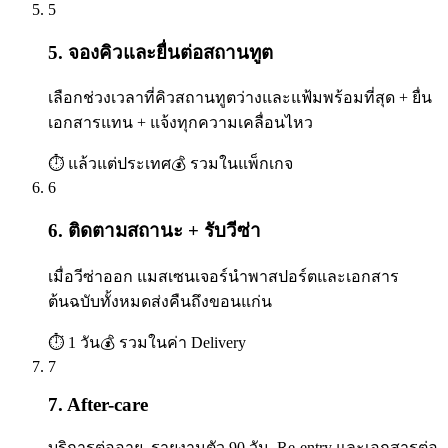
5
5. จองคิวและยื่นต่อสถานทูต
เลือกช่วงเวลาที่คิวสถานทูตว่างและแฟ้มพร้อมที่สุด + ยื่น
เอกสารแทน + แจ้งทุกความเคลื่อนไหว
⏱
แล้วแต่ประเทศ
💰
รวมในแพ็กเกจ
6
6. ติดตามสถานะ + รับวีซ่า
เมื่อวีซ่าออก แมสเซนเจอร์นำพาสปอร์ตและเอกสาร
ต้นฉบับทั้งหมดส่งคืนถึงขอนแก่น
⏱
1 วัน
💰
รวมในค่า Delivery
7
7. After-care
บริการต่ออายุ, รายงานตัว 90 วัน, Re-entry และเอกสารต่อ