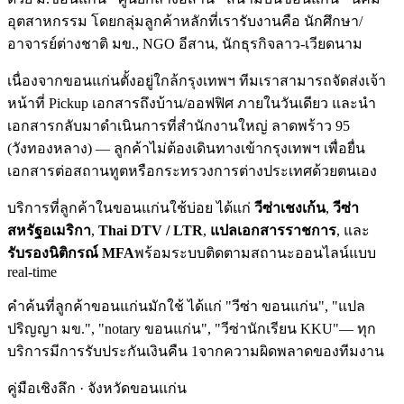
อุตสาหกรรม
โดยกลุ่มลูกค้าหลักที่เรารับงานคือ นักศึกษา/
อาจารย์ต่างชาติ มข., NGO อีสาน, นักธุรกิจลาว-เวียดนาม
เนื่องจาก
ขอนแก่น
ตั้งอยู่ใกล้กรุงเทพฯ ทีมเราสามารถจัดส่งเจ้า
หน้าที่ Pickup เอกสารถึงบ้าน/ออฟฟิศ ภายในวันเดียว และนำ
เอกสารกลับมาดำเนินการที่สำนักงานใหญ่ ลาดพร้าว 95
(วังทองหลาง) — ลูกค้าไม่ต้องเดินทางเข้ากรุงเทพฯ เพื่อยื่น
เอกสารต่อสถานทูตหรือกระทรวงการต่างประเทศด้วยตนเอง
บริการที่ลูกค้าใน
ขอนแก่น
ใช้บ่อย ได้แก่
วีซ่าเชงเก้น
,
วีซ่า
สหรัฐอเมริกา
,
Thai DTV / LTR
,
แปลเอกสารราชการ
, และ
รับรองนิติกรณ์ MFA
พร้อมระบบติดตามสถานะออนไลน์แบบ
real-time
คำค้นที่ลูกค้า
ขอนแก่น
มักใช้ ได้แก่
"วีซ่า ขอนแก่น", "แปล
ปริญญา มข.", "notary ขอนแก่น", "วีซ่านักเรียน KKU"
— ทุก
บริการมีการรับประกันเงินคืน 1จากความผิดพลาดของทีมงาน
คู่มือเชิงลึก · จังหวัด
ขอนแก่น