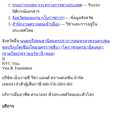
กรมการกงสุล กระทรวงการต่างประเทศ
—
รับรอง
นิติกรณ์เอกสาร
จังหวัดขอนแก่น (เว็บราชการ)
—
ข้อมูลจังหวัด
สำนักงานตรวจคนเข้าเมือง
—
วีซ่าและการอยู่ใน
ประเทศไทย
จังหวัดอื่น:
นนทบุรี
ปทุมธานี
สมุทรปราการ
สมุทรสาคร
นครปฐม
ชลบุรี
ภูเก็ต
เชียงใหม่
นครราชสีมา (โคราช)
อุดรธานี
สงขลา
(หาดใหญ่)
สุราษฎร์ธานี (สมุย)
N
NYC Visa
.
Visa & Translation
บริษัท เอ็นวายซี วีซ่า แอนด์ ทรานสเลชั่น จำกัด
เลขประจำตัวผู้เสียภาษี
040-556-2001-001
บริการมืออาชีพ ครบวงจร ทั่วประเทศไทยและทั่วโลก
บริการ