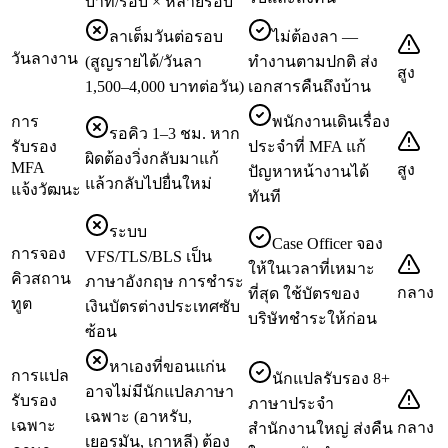
บาท/รอบ × หลายรอบ
ลาเต็มวันต่อรอบ
ไม่ต้องลา —
วันลางาน
(สูญรายได้/วันลา
ทำงานตามปกติ ส่ง
สูง
1,500–4,000 บาทต่อวัน)
เอกสารคืนถึงบ้าน
การ
พนักงานเดินเรื่อง
รอคิว 1–3 ชม. หาก
รับรอง
ประจำที่ MFA แก้
ผิดต้องวิ่งกลับมาแก้
MFA
สูง
ปัญหาหน้างานได้
แล้วกลับไปยื่นใหม่
แจ้งวัฒนะ
ทันที
ระบบ
Case Officer จอง
การจอง
VFS/TLS/BLS เป็น
ให้ในเวลาที่เหมาะ
คิวสถาน
ภาษาอังกฤษ การชำระ
กลาง
ที่สุด ใช้บัตรของ
ทูต
เงินบัตรต่างประเทศซับ
บริษัทชำระให้ก่อน
ซ้อน
หาเองที่ขอนแก่น
การแปล
นักแปลรับรอง 8+
อาจไม่มีนักแปลภาษา
รับรอง
ภาษาประจำ
เฉพาะ (อาหรับ,
เฉพาะ
กลาง
สำนักงานใหญ่ ส่งคืน
เยอรมัน, เกาหลี) ต้อง