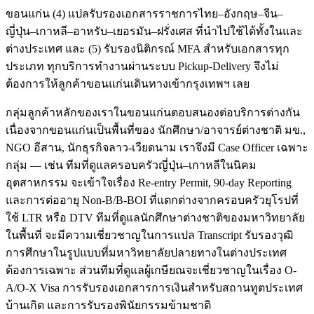
ขอนแก่น (4) แปลรับรองเอกสารราชการไทย–อังกฤษ–จีน–
ญี่ปุ่น–เกาหลี–อาหรับ–เยอรมัน–ฝรั่งเศส ที่นำไปใช้ได้ทั้งในและ
ต่างประเทศ และ (5) รับรองนิติกรณ์ MFA สำหรับเอกสารทุก
ประเภท ทุกบริการทำงานผ่านระบบ Pickup-Delivery จึงไม่
ต้องการให้ลูกค้าขอนแก่นเดินทางเข้ากรุงเทพฯ เลย
กลุ่มลูกค้าหลักของเราในขอนแก่นตอบสนองต่อบริการต่างกัน
เนื่องจากขอนแก่นเป็นพื้นที่ของ นักศึกษา/อาจารย์ต่างชาติ มข.,
NGO อีสาน, นักธุรกิจลาว-เวียดนาม เราจึงมี Case Officer เฉพาะ
กลุ่ม — เช่น ทีมที่ดูแลครอบครัวญี่ปุ่น–เกาหลีในนิคม
อุตสาหกรรม จะเข้าใจเรื่อง Re-entry Permit, 90-day Reporting
และการต่ออายุ Non-B/B-BOI ที่แตกต่างจากครอบครัวยุโรปที่
ใช้ LTR หรือ DTV ทีมที่ดูแลนักศึกษาต่างชาติของมหาวิทยาลัย
ในพื้นที่ จะมีความเชี่ยวชาญในการแปล Transcript รับรองวุฒิ
การศึกษาในรูปแบบที่มหาวิทยาลัยปลายทางในต่างประเทศ
ต้องการเฉพาะ ส่วนทีมที่ดูแลผู้เกษียณจะเชี่ยวชาญในเรื่อง O-
A/O-X Visa การรับรองเอกสารการเงินสำหรับสถานทูตประเทศ
บ้านเกิด และการรับรองพินัยกรรมข้ามชาติ