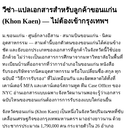
วีซ่า–แปลเอกสารสำหรับลูกค้า
ขอนแก่น
(
Khon Kaen
) — ไม่ต้องเข้ากรุงเทพฯ
ม.ขอนแก่น · ศูนย์กลางอีสาน · สนามบินขอนแก่น · นิคม
อุตสาหกรรม — สามคำนี้บอกตัวตนของขอนแก่นได้ค่อนข้าง
ชัด และยังบอกประเภทของเอกสารที่ลูกค้าในจังหวัดนี้ใช้บ่อย
อีกด้วย ไม่ว่าจะเป็นเอกสารการศึกษาจากมหาวิทยาลัยในพื้นที่
ทะเบียนบ้านที่ออกจากที่ว่าการอำเภอในขอนแก่น หนังสือ
รับรองบริษัทจากนิคมอุตสาหกรรม หรือใบเปลี่ยนชื่อ-สกุล ทุก
ฉบับมี "วิธีการรับรอง" ที่ไม่เหมือนกัน และผิดพลาดได้ทั้งที่
เคาน์เตอร์ MFA และเคาน์เตอร์สถานทูต ทีม Case Officer ของ
NYC อ่านเอกสารแบบเฉพาะจังหวัดมานานพอจะรู้ว่าเอกสาร
ฉบับไหนของขอนแก่นต้องการการรับรองแบบใดก่อนยื่น
จังหวัดขอนแก่น (Khon Kaen) เป็นหนึ่งในจังหวัดปริมณฑลที่ขับ
เคลื่อนเศรษฐกิจของกรุงเทพมหานครฯ มาอย่างยาวนาน ด้วย
ประชากรประมาณ 1,790,000 คน กระจายตัวใน 26 อำเภอ