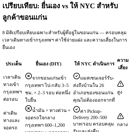
เปรียบเทียบ: ยื่นเอง vs ให้ NYC สำหรับ
ลูกค้าขอนแก่น
8 มิติเปรียบเทียบเฉพาะสำหรับผู้ที่อยู่ในขอนแก่น — ครอบคลุม
เวลาเดินทางเข้ากรุงเทพฯ ค่าใช้จ่ายแฝง และความเสี่ยงในการ
ยื่นเอง
ความ
ประเด็น
ยื่นเอง (DIY)
ให้ NYC ดำเนินการ
เสี่ยง
เวลาเดิน
จากขอนแก่นเข้า
แมสเซนเจอร์รับ-
ทางเข้า
กรุงเทพฯ ไป-กลับ 3–5
ส่งถึงบ้านใน 26
กรุงเทพฯ
สูง
ชม. × 2–3 รอบ ต่อหนึ่ง
อำเภอของขอนแก่น
ต่อรอบ
ใบยื่น
คุณไม่ต้องออกจากที่
น้ำมัน + ทางด่วน +
ค่า Pickup-
ค่าเดิน
Delivery 200–500
จอดรถใจกลาง
ทางและ
บาท/รอบ ครอบคลุม
กลาง
กรุงเทพฯ 600–1,200
จอดรถ
รับและส่งคืน