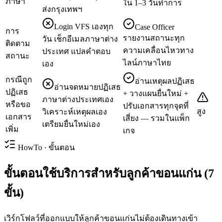
ภาษา
ใน 1–3 วันทำการ
ส่งกรุงเทพฯ
Login VFS เองทุก
Case Officer
การ
รายงานสถานะทุก
วัน เช็กอีเมลภาษาต่าง
ติดตาม
ความเคลื่อนไหวทาง
ประเทศ แปลคำตอบ
สถานะ
ไลน์ภาษาไทย
เอง
กรณีถูก
อ่านเหตุผลปฏิเสธ
อ่านจดหมายปฏิเสธ
ปฏิเสธ
+ วางแผนยื่นใหม่ +
ภาษาต่างประเทศเอง
หรือขอ
ปรับเอกสารทุกจุดที่
สูง
วิเคราะห์เหตุผลเอง
เอกสาร
เสี่ยง — รวมในแพ็ก
เตรียมยื่นใหม่เอง
เพิ่ม
เกจ
HowTo · ขั้นตอน
ขั้นตอนใช้บริการสำหรับลูกค้าขอนแก่น (7
ขั้น)
เวิร์กโฟลว์ที่ออกแบบให้ลูกค้าขอนแก่นไม่ต้องเดินทางเข้า