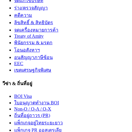
จดแก้ไขบริษัท
ร่าง/ตรวจสัญญา
คดีความ
ลิขสิทธิ์ & สิทธิบัตร
จดเครื่องหมายการค้า
Treaty of Amity
พินัยกรรม & มรดก
โอนอสังหาฯ
อนุสัญญาภาษีซ้อน
EEC
เขตเศรษฐกิจพิเศษ
วีซ่า & ถิ่นที่อยู่
BOI Visa
ใบอนุญาตทำงาน BOI
Non-O / O-A / O-X
ถิ่นที่อยู่ถาวร (PR)
แพ็กเกจอยู่ไทยระยะยาว
แพ็กเกจ PR ออสเตรเลีย