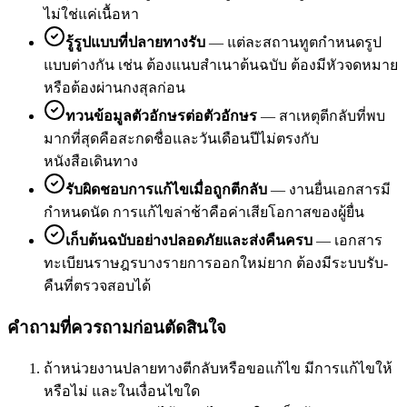
ไม่ใช่แค่เนื้อหา
รู้รูปแบบที่ปลายทางรับ
—
แต่ละสถานทูตกำหนดรูป
แบบต่างกัน เช่น ต้องแนบสำเนาต้นฉบับ ต้องมีหัวจดหมาย
หรือต้องผ่านกงสุลก่อน
ทวนข้อมูลตัวอักษรต่อตัวอักษร
—
สาเหตุตีกลับที่พบ
มากที่สุดคือสะกดชื่อและวันเดือนปีไม่ตรงกับ
หนังสือเดินทาง
รับผิดชอบการแก้ไขเมื่อถูกตีกลับ
—
งานยื่นเอกสารมี
กำหนดนัด การแก้ไขล่าช้าคือค่าเสียโอกาสของผู้ยื่น
เก็บต้นฉบับอย่างปลอดภัยและส่งคืนครบ
—
เอกสาร
ทะเบียนราษฎรบางรายการออกใหม่ยาก ต้องมีระบบรับ-
คืนที่ตรวจสอบได้
คำถามที่ควรถามก่อนตัดสินใจ
ถ้าหน่วยงานปลายทางตีกลับหรือขอแก้ไข มีการแก้ไขให้
หรือไม่ และในเงื่อนไขใด