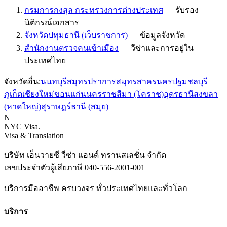
กรมการกงสุล กระทรวงการต่างประเทศ
—
รับรอง
นิติกรณ์เอกสาร
จังหวัดปทุมธานี (เว็บราชการ)
—
ข้อมูลจังหวัด
สำนักงานตรวจคนเข้าเมือง
—
วีซ่าและการอยู่ใน
ประเทศไทย
จังหวัดอื่น:
นนทบุรี
สมุทรปราการ
สมุทรสาคร
นครปฐม
ชลบุรี
ภูเก็ต
เชียงใหม่
ขอนแก่น
นครราชสีมา (โคราช)
อุดรธานี
สงขลา
(หาดใหญ่)
สุราษฎร์ธานี (สมุย)
N
NYC Visa
.
Visa & Translation
บริษัท เอ็นวายซี วีซ่า แอนด์ ทรานสเลชั่น จำกัด
เลขประจำตัวผู้เสียภาษี
040-556-2001-001
บริการมืออาชีพ ครบวงจร ทั่วประเทศไทยและทั่วโลก
บริการ