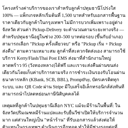
โครงสร้างค่าบริการของเราสำหรับลูกค้าปทุมธานีโปร่งใส
100% — แพ็กเกจหลักเริ่มต้นที่ 1,500 บาทสำหรับเอกสารพื้นฐาน
ราคาเดียวกับลูกค้าในกรุงเทพฯ ไม่มีการบวกเพิ่มเพราะอยู่ต่าง
จังหวัด ส่วนค่า Pickup-Delivery จะคำนวณตามระยะทางจริง —
สำหรับปทุมธานีอยู่ในช่วง 200–500 บาทต่อรอบ (ขึ้นกับอำเภอ)
สามารถเลือก "Pickup ครั้งเดียวจบ" หรือ "Pickup เริ่ม + Pickup
ส่งคืน" ตามความเหมาะสม ลูกค้าที่สะดวกจัดส่งเอง สามารถใช้
บริการ Kerry/Flash/Thai Post EMS ส่งมาที่สำนักงานใหญ่
ลาดพร้าว 95 (วังทองหลาง)ได้ฟรี และเราจะส่งคืนผ่านขนส่ง
เดียวกันโดยเก็บค่าบริการตามจริง การชำระเงินรองรับโอนผ่าน
ธนาคารหลัก (KBank, SCB, BBL), PromptPay, บัตรเครดิตทุก
ระบบ, และ QR Code ผ่าน Stripe มีใบเสร็จอิเล็กทรอนิกส์ส่งทันที
สามารถนำไปลดหย่อนภาษีนิติบุคคลได้
เหตุผลที่ลูกค้าในปทุมธานีเลือก NYC แม้จะมีร้านในพื้นที่: ใน
จังหวัดปริมณฑลมีร้านแปลและรับยื่นวีซ่าเปิดให้บริการจำนวน
มาก แต่ส่วนใหญ่เป็น "หน้าร้าน" ที่รับเอกสารแล้วส่งต่อให้
ตัวแทนในกรุงเทพฯ ดำเนินการอีกทอด ทำให้มีช่วงรอยต่อที่