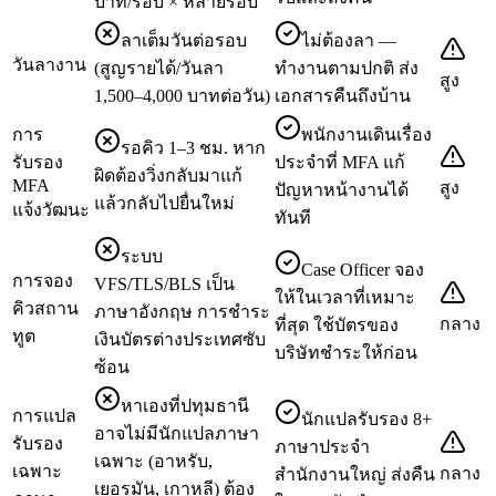
บาท/รอบ × หลายรอบ
ลาเต็มวันต่อรอบ
ไม่ต้องลา —
วันลางาน
(สูญรายได้/วันลา
ทำงานตามปกติ ส่ง
สูง
1,500–4,000 บาทต่อวัน)
เอกสารคืนถึงบ้าน
การ
พนักงานเดินเรื่อง
รอคิว 1–3 ชม. หาก
รับรอง
ประจำที่ MFA แก้
ผิดต้องวิ่งกลับมาแก้
MFA
สูง
ปัญหาหน้างานได้
แล้วกลับไปยื่นใหม่
แจ้งวัฒนะ
ทันที
ระบบ
Case Officer จอง
การจอง
VFS/TLS/BLS เป็น
ให้ในเวลาที่เหมาะ
คิวสถาน
ภาษาอังกฤษ การชำระ
กลาง
ที่สุด ใช้บัตรของ
ทูต
เงินบัตรต่างประเทศซับ
บริษัทชำระให้ก่อน
ซ้อน
หาเองที่ปทุมธานี
การแปล
นักแปลรับรอง 8+
อาจไม่มีนักแปลภาษา
รับรอง
ภาษาประจำ
เฉพาะ (อาหรับ,
เฉพาะ
กลาง
สำนักงานใหญ่ ส่งคืน
เยอรมัน, เกาหลี) ต้อง