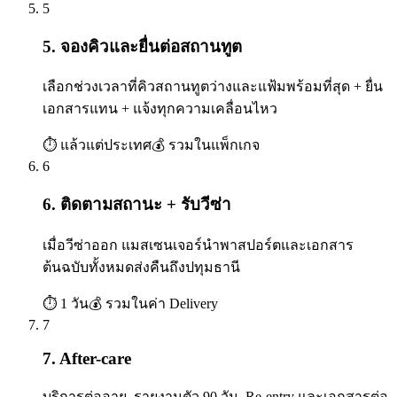
5
5. จองคิวและยื่นต่อสถานทูต
เลือกช่วงเวลาที่คิวสถานทูตว่างและแฟ้มพร้อมที่สุด + ยื่น
เอกสารแทน + แจ้งทุกความเคลื่อนไหว
⏱
แล้วแต่ประเทศ
💰
รวมในแพ็กเกจ
6
6. ติดตามสถานะ + รับวีซ่า
เมื่อวีซ่าออก แมสเซนเจอร์นำพาสปอร์ตและเอกสาร
ต้นฉบับทั้งหมดส่งคืนถึงปทุมธานี
⏱
1 วัน
💰
รวมในค่า Delivery
7
7. After-care
บริการต่ออายุ, รายงานตัว 90 วัน, Re-entry และเอกสารต่อ