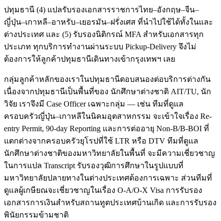
ปทุมธานี (4) แปลรับรองเอกสารราชการไทย–อังกฤษ–จีน–
ญี่ปุ่น–เกาหลี–อาหรับ–เยอรมัน–ฝรั่งเศส ที่นำไปใช้ได้ทั้งในและ
ต่างประเทศ และ (5) รับรองนิติกรณ์ MFA สำหรับเอกสารทุก
ประเภท ทุกบริการทำงานผ่านระบบ Pickup-Delivery จึงไม่
ต้องการให้ลูกค้าปทุมธานีเดินทางเข้ากรุงเทพฯ เลย
กลุ่มลูกค้าหลักของเราในปทุมธานีตอบสนองต่อบริการต่างกัน
เนื่องจากปทุมธานีเป็นพื้นที่ของ นักศึกษาต่างชาติ AIT/TU, นัก
วิจัย เราจึงมี Case Officer เฉพาะกลุ่ม — เช่น ทีมที่ดูแล
ครอบครัวญี่ปุ่น–เกาหลีในนิคมอุตสาหกรรม จะเข้าใจเรื่อง Re-
entry Permit, 90-day Reporting และการต่ออายุ Non-B/B-BOI ที่
แตกต่างจากครอบครัวยุโรปที่ใช้ LTR หรือ DTV ทีมที่ดูแล
นักศึกษาต่างชาติของมหาวิทยาลัยในพื้นที่ จะมีความเชี่ยวชาญ
ในการแปล Transcript รับรองวุฒิการศึกษาในรูปแบบที่
มหาวิทยาลัยปลายทางในต่างประเทศต้องการเฉพาะ ส่วนทีมที่
ดูแลผู้เกษียณจะเชี่ยวชาญในเรื่อง O-A/O-X Visa การรับรอง
เอกสารการเงินสำหรับสถานทูตประเทศบ้านเกิด และการรับรอง
พินัยกรรมข้ามชาติ