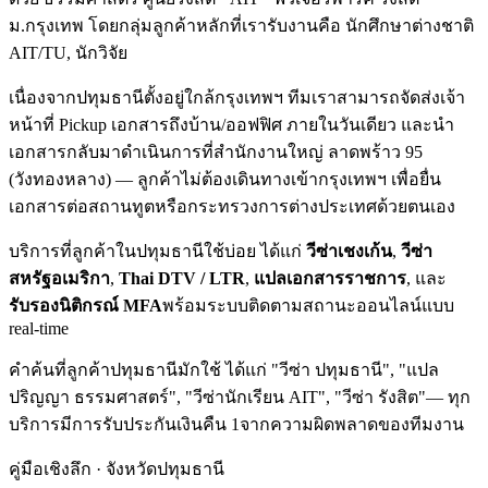
ม.กรุงเทพ
โดยกลุ่มลูกค้าหลักที่เรารับงานคือ นักศึกษาต่างชาติ
AIT/TU, นักวิจัย
เนื่องจาก
ปทุมธานี
ตั้งอยู่ใกล้กรุงเทพฯ ทีมเราสามารถจัดส่งเจ้า
หน้าที่ Pickup เอกสารถึงบ้าน/ออฟฟิศ ภายในวันเดียว และนำ
เอกสารกลับมาดำเนินการที่สำนักงานใหญ่ ลาดพร้าว 95
(วังทองหลาง) — ลูกค้าไม่ต้องเดินทางเข้ากรุงเทพฯ เพื่อยื่น
เอกสารต่อสถานทูตหรือกระทรวงการต่างประเทศด้วยตนเอง
บริการที่ลูกค้าใน
ปทุมธานี
ใช้บ่อย ได้แก่
วีซ่าเชงเก้น
,
วีซ่า
สหรัฐอเมริกา
,
Thai DTV / LTR
,
แปลเอกสารราชการ
, และ
รับรองนิติกรณ์ MFA
พร้อมระบบติดตามสถานะออนไลน์แบบ
real-time
คำค้นที่ลูกค้า
ปทุมธานี
มักใช้ ได้แก่
"วีซ่า ปทุมธานี", "แปล
ปริญญา ธรรมศาสตร์", "วีซ่านักเรียน AIT", "วีซ่า รังสิต"
— ทุก
บริการมีการรับประกันเงินคืน 1จากความผิดพลาดของทีมงาน
คู่มือเชิงลึก · จังหวัด
ปทุมธานี