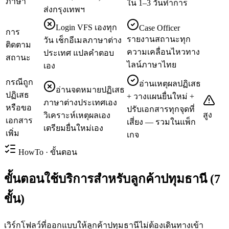
ภาษา
ใน 1–3 วันทำการ
ส่งกรุงเทพฯ
Login VFS เองทุก
Case Officer
การ
รายงานสถานะทุก
วัน เช็กอีเมลภาษาต่าง
ติดตาม
ความเคลื่อนไหวทาง
ประเทศ แปลคำตอบ
สถานะ
ไลน์ภาษาไทย
เอง
กรณีถูก
อ่านเหตุผลปฏิเสธ
อ่านจดหมายปฏิเสธ
ปฏิเสธ
+ วางแผนยื่นใหม่ +
ภาษาต่างประเทศเอง
หรือขอ
ปรับเอกสารทุกจุดที่
สูง
วิเคราะห์เหตุผลเอง
เอกสาร
เสี่ยง — รวมในแพ็ก
เตรียมยื่นใหม่เอง
เพิ่ม
เกจ
HowTo · ขั้นตอน
ขั้นตอนใช้บริการสำหรับลูกค้าปทุมธานี (7
ขั้น)
เวิร์กโฟลว์ที่ออกแบบให้ลูกค้าปทุมธานีไม่ต้องเดินทางเข้า