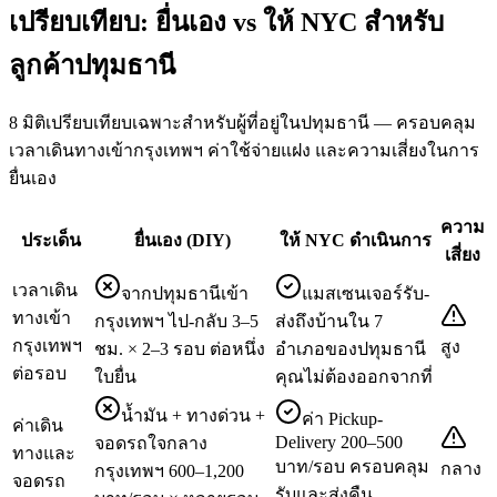
เปรียบเทียบ: ยื่นเอง vs ให้ NYC สำหรับ
ลูกค้าปทุมธานี
8 มิติเปรียบเทียบเฉพาะสำหรับผู้ที่อยู่ในปทุมธานี — ครอบคลุม
เวลาเดินทางเข้ากรุงเทพฯ ค่าใช้จ่ายแฝง และความเสี่ยงในการ
ยื่นเอง
ความ
ประเด็น
ยื่นเอง (DIY)
ให้ NYC ดำเนินการ
เสี่ยง
เวลาเดิน
จากปทุมธานีเข้า
แมสเซนเจอร์รับ-
ทางเข้า
กรุงเทพฯ ไป-กลับ 3–5
ส่งถึงบ้านใน 7
กรุงเทพฯ
สูง
ชม. × 2–3 รอบ ต่อหนึ่ง
อำเภอของปทุมธานี
ต่อรอบ
ใบยื่น
คุณไม่ต้องออกจากที่
น้ำมัน + ทางด่วน +
ค่า Pickup-
ค่าเดิน
Delivery 200–500
จอดรถใจกลาง
ทางและ
บาท/รอบ ครอบคลุม
กลาง
กรุงเทพฯ 600–1,200
จอดรถ
รับและส่งคืน