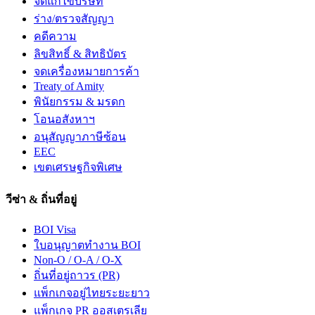
จดแก้ไขบริษัท
ร่าง/ตรวจสัญญา
คดีความ
ลิขสิทธิ์ & สิทธิบัตร
จดเครื่องหมายการค้า
Treaty of Amity
พินัยกรรม & มรดก
โอนอสังหาฯ
อนุสัญญาภาษีซ้อน
EEC
เขตเศรษฐกิจพิเศษ
วีซ่า & ถิ่นที่อยู่
BOI Visa
ใบอนุญาตทำงาน BOI
Non-O / O-A / O-X
ถิ่นที่อยู่ถาวร (PR)
แพ็กเกจอยู่ไทยระยะยาว
แพ็กเกจ PR ออสเตรเลีย