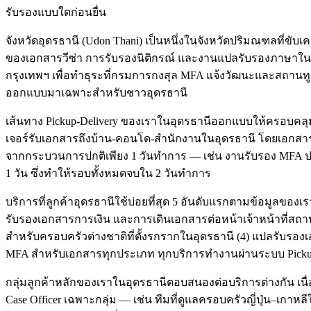
รับรองแบบใดก่อนยื่น
จังหวัดอุดรธานี (Udon Thani) เป็นหนึ่งในจังหวัดปริมณฑลที
ของเอกสารวีซ่า การรับรองนิติกรณ์ และงานแปลรับรองภาษาในพื้นที่
กรุงเทพฯ เพื่อทำธุระที่กรมการกงสุล MFA แจ้งวัฒนะและสถานทูตใน
ออกแบบมาเฉพาะสำหรับชาวอุดรธานี
เส้นทาง Pickup-Delivery ของเราในอุดรธานีออกแบบให้ครอบคลุมท
เจอร์รับเอกสารถึงบ้าน-คอนโด-สำนักงานในอุดรธานี โดยเอกสา
จากกระบวนการปกติเพียง 1 วันทำการ — เช่น งานรับรอง MFA ปกติ 
1 วัน ซึ่งทำให้รอบทั้งหมดจบใน 2 วันทำการ
บริการที่ลูกค้าอุดรธานีใช้บ่อยที่สุด 5 อันดับแรกตามข้อมูลของ
รับรองเอกสารการเงิน และการเดินเอกสารต่อหน้าเจ้าหน้าที่สถาน
สำหรับครอบครัวต่างชาติที่ตั้งรกรากในอุดรธานี (4) แปลรับรองเ
MFA สำหรับเอกสารทุกประเภท ทุกบริการทำงานผ่านระบบ Pickup-De
กลุ่มลูกค้าหลักของเราในอุดรธานีตอบสนองต่อบริการต่างกัน เนื่อง
Case Officer เฉพาะกลุ่ม — เช่น ทีมที่ดูแลครอบครัวญี่ปุ่น–เกาห