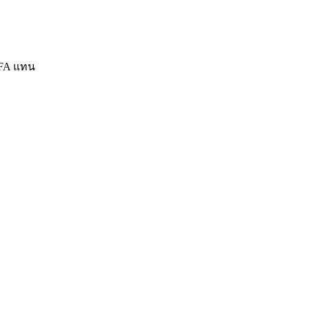
MFA แทน