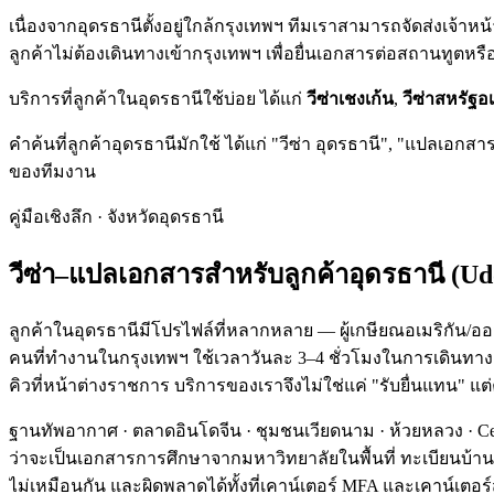
เนื่องจาก
อุดรธานี
ตั้งอยู่ใกล้กรุงเทพฯ ทีมเราสามารถจัดส่งเจ้
ลูกค้าไม่ต้องเดินทางเข้ากรุงเทพฯ เพื่อยื่นเอกสารต่อสถานทูต
บริการที่ลูกค้าใน
อุดรธานี
ใช้บ่อย ได้แก่
วีซ่าเชงเก้น
,
วีซ่าสหรัฐอ
คำค้นที่ลูกค้า
อุดรธานี
มักใช้ ได้แก่
"วีซ่า อุดรธานี", "แปลเอกสาร 
ของทีมงาน
คู่มือเชิงลึก · จังหวัด
อุดรธานี
วีซ่า–แปลเอกสารสำหรับลูกค้า
อุดรธานี
(
Ud
ลูกค้าในอุดรธานีมีโปรไฟล์ที่หลากหลาย — ผู้เกษียณอเมริกัน/ออสซ
คนที่ทำงานในกรุงเทพฯ ใช้เวลาวันละ 3–4 ชั่วโมงในการเดินทาง การ
คิวที่หน้าต่างราชการ บริการของเราจึงไม่ใช่แค่ "รับยื่นแทน" แต
ฐานทัพอากาศ · ตลาดอินโดจีน · ชุมชนเวียดนาม · ห้วยหลวง · Ce
ว่าจะเป็นเอกสารการศึกษาจากมหาวิทยาลัยในพื้นที่ ทะเบียนบ้านที
ไม่เหมือนกัน และผิดพลาดได้ทั้งที่เคาน์เตอร์ MFA และเคาน์เ