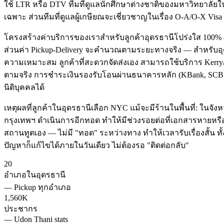
ใช้ LTR หรือ DTV ทีมที่ดูแลนักศึกษาต่างชาติของมหาวิทยาลัย
เฉพาะ ส่วนทีมที่ดูแลผู้เกษียณจะเชี่ยวชาญในเรื่อง O-A/O-X 
โครงสร้างค่าบริการของเราสำหรับลูกค้าอุดรธานีโปร่งใส 100% — 
ส่วนค่า Pickup-Delivery จะคำนวณตามระยะทางจริง — สำหรับอุดรธา
ความเหมาะสม ลูกค้าที่สะดวกจัดส่งเอง สามารถใช้บริการ Kerry/F
ตามจริง การชำระเงินรองรับโอนผ่านธนาคารหลัก (KBank, SCB, B
นิติบุคคลได้
เหตุผลที่ลูกค้าในอุดรธานีเลือก NYC แม้จะมีร้านในพื้นที่: ในจ
กรุงเทพฯ ดำเนินการอีกทอด ทำให้มีช่วงรอยต่อที่เอกสารหายหร
สถานทูตเอง — ไม่มี "ทอด" ระหว่างทาง ทำให้เวลารับเรื่องสั้น ทั
ปัญหาก็แก้ไขได้ภายในวันเดียว ไม่ต้องรอ "ติดต่อกลับ"
20
อำเภอในอุดรธานี
—
Pickup ทุกอำเภอ
1,560K
ประชากร
—
Udon Thani stats