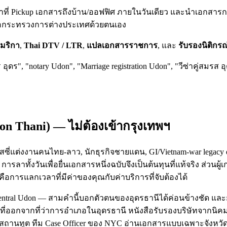
าหน้าที่ Pickup เอกสารถึงบ้าน/ออฟฟิศ ภายในวันเดียว และนำเอกส
หรือกระทรวงการต่างประเทศด้วยตนเอง
เมริกา
,
Thai DTV / LTR
,
แปลเอกสารราชการ
, และ
รับรองนิติกร
อุดร", "notary Udon", "Marriage registration Udon", "วีซ่าคู่สมรส อ
on Thani
) — ไม่ต้องเข้ากรุงเทพฯ
ี่แต่งงานคนไทย-ลาว, นักธุรกิจชายแดน, GI/Vietnam-war legacy expa
ลาทั้งวันเพื่อยื่นเอกสารหนึ่งฉบับจึงเป็นต้นทุนที่แท้จริง ส่วนผ
่คือการแลกเวลาที่มีค่าของคุณกับค่าบริการที่จับต้องได้
ntral Udon — สามคำนี้บอกตัวตนของอุดรธานีได้ค่อนข้างชัด และยั
่ออกจากที่ว่าการอำเภอในอุดรธานี หนังสือรับรองบริษัทจากนิคมอุต
ตอร์สถานทูต ทีม Case Officer ของ NYC อ่านเอกสารแบบเฉพาะจัง