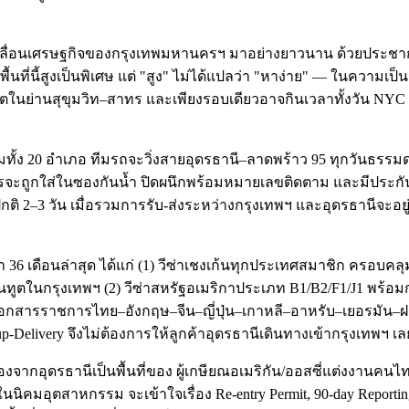
่ขับเคลื่อนเศรษฐกิจของกรุงเทพมหานครฯ มาอย่างยาวนาน ด้วยประ
นี้สูงเป็นพิเศษ แต่ "สูง" ไม่ได้แปลว่า "หาง่าย" — ในความเป็นจริ
ย่านสุขุมวิท–สาทร และเพียงรอบเดียวอาจกินเวลาทั้งวัน NYC Visa &
ั้ง 20 อำเภอ ทีมรถจะวิ่งสายอุดรธานี–ลาดพร้าว 95 ทุกวันธรรมด
รจะถูกใส่ในซองกันน้ำ ปิดผนึกพร้อมหมายเลขติดตาม และมีประกั
2–3 วัน เมื่อรวมการรับ-ส่งระหว่างกรุงเทพฯ และอุดรธานีจะอยู่ท
เรา 36 เดือนล่าสุด ได้แก่ (1) วีซ่าเชงเก้นทุกประเทศสมาชิก ครอบ
ทูตในกรุงเทพฯ (2) วีซ่าสหรัฐอเมริกาประเภท B1/B2/F1/J1 พร้อม
อกสารราชการไทย–อังกฤษ–จีน–ญี่ปุ่น–เกาหลี–อาหรับ–เยอรมัน–ฝรั่
livery จึงไม่ต้องการให้ลูกค้าอุดรธานีเดินทางเข้ากรุงเทพฯ เล
จากอุดรธานีเป็นพื้นที่ของ ผู้เกษียณอเมริกัน/ออสซี่แต่งงานคนไทย
ลีในนิคมอุตสาหกรรม จะเข้าใจเรื่อง Re-entry Permit, 90-day Repor