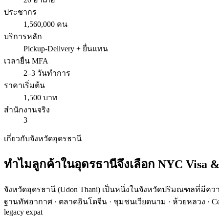
ประชากร
1,560,000 คน
บริการหลัก
Pickup-Delivery + ยื่นแทน
เวลายื่น MFA
2–3 วันทำการ
ราคาเริ่มต้น
1,500 บาท
สำนักงานจริง
3
เกี่ยวกับจังหวัด
อุดรธานี
ทำไมลูกค้าใน
อุดรธานี
จึงเลือก
NYC Visa &
จังหวัด
อุดรธานี
(
Udon Thani
) เป็นหนึ่งในจังหวัดปริมณฑลที่
ฐานทัพอากาศ · ตลาดอินโดจีน · ชุมชนเวียดนาม · ห้วยหลวง · Ce
legacy expat