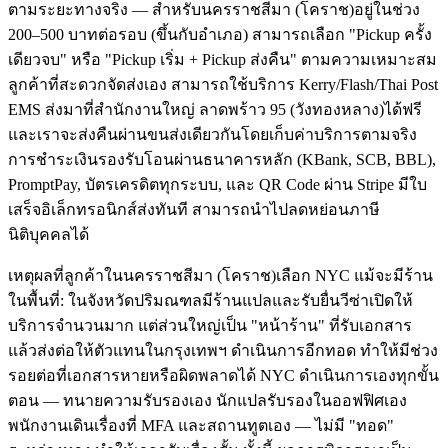
ตามระยะทางจริง — สำหรับนครราชสีมา (โคราช)อยู่ในช่วง
200–500 บาทต่อรอบ (ขึ้นกับอำเภอ) สามารถเลือก "Pickup ครั้ง
เดียวจบ" หรือ "Pickup เริ่ม + Pickup ส่งคืน" ตามความเหมาะสม
ลูกค้าที่สะดวกจัดส่งเอง สามารถใช้บริการ Kerry/Flash/Thai Post
EMS ส่งมาที่สำนักงานใหญ่ ลาดพร้าว 95 (วังทองหลาง)ได้ฟรี
และเราจะส่งคืนผ่านขนส่งเดียวกันโดยเก็บค่าบริการตามจริง
การชำระเงินรองรับโอนผ่านธนาคารหลัก (KBank, SCB, BBL),
PromptPay, บัตรเครดิตทุกระบบ, และ QR Code ผ่าน Stripe มีใบ
เสร็จอิเล็กทรอนิกส์ส่งทันที สามารถนำไปลดหย่อนภาษี
นิติบุคคลได้
เหตุผลที่ลูกค้าในนครราชสีมา (โคราช)เลือก NYC แม้จะมีร้าน
ในพื้นที่: ในจังหวัดปริมณฑลมีร้านแปลและรับยื่นวีซ่าเปิดให้
บริการจำนวนมาก แต่ส่วนใหญ่เป็น "หน้าร้าน" ที่รับเอกสาร
แล้วส่งต่อให้ตัวแทนในกรุงเทพฯ ดำเนินการอีกทอด ทำให้มีช่วง
รอยต่อที่เอกสารหายหรือผิดพลาดได้ NYC ดำเนินการเองทุกขั้น
ตอน — ทนายความรับรองเอง นักแปลรับรองในออฟฟิศเอง
พนักงานเดินเรื่องที่ MFA และสถานทูตเอง — ไม่มี "ทอด"