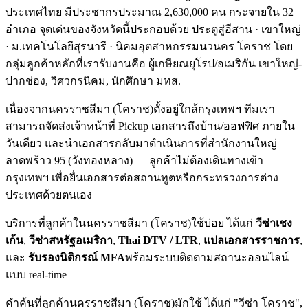
ประเทศไทย มีประชากรประมาณ
2,630
,000 คน กระจายใน
32
อำเภอ จุดเด่นของจังหวัดนี้ประกอบด้วย
ประตูสู่อีสาน · เขาใหญ่
· ม.เทคโนโลยีสุรนารี · นิคมอุตสาหกรรมนวนคร โคราช
โดย
กลุ่มลูกค้าหลักที่เรารับงานคือ ผู้เกษียณยุโรป/อเมริกัน เขาใหญ่-
ปากช่อง, วิศวกรนิคม, นักศึกษา มทส.
เนื่องจาก
นครราชสีมา (โคราช)
ตั้งอยู่ใกล้กรุงเทพฯ ทีมเรา
สามารถจัดส่งเจ้าหน้าที่ Pickup เอกสารถึงบ้าน/ออฟฟิศ ภายใน
วันเดียว และนำเอกสารกลับมาดำเนินการที่สำนักงานใหญ่
ลาดพร้าว 95 (วังทองหลาง) — ลูกค้าไม่ต้องเดินทางเข้า
กรุงเทพฯ เพื่อยื่นเอกสารต่อสถานทูตหรือกระทรวงการต่าง
ประเทศด้วยตนเอง
บริการที่ลูกค้าใน
นครราชสีมา (โคราช)
ใช้บ่อย ได้แก่
วีซ่าเชง
เก้น
,
วีซ่าสหรัฐอเมริกา
,
Thai DTV / LTR
,
แปลเอกสารราชการ
,
และ
รับรองนิติกรณ์ MFA
พร้อมระบบติดตามสถานะออนไลน์
แบบ real-time
คำค้นที่ลูกค้า
นครราชสีมา (โคราช)
มักใช้ ได้แก่
"วีซ่า โคราช",