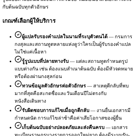
กับต้นฉบับทุกตัวอักษร
เกณฑ์เลือกผู้ให้บริการ
ผู้แปลรับรองคำแปลในนามที่ระบุตัวตนได้
—
กรมการ
กงสุลและสถานทูตหลายแห่งดูว่าใครเป็นผู้รับรองคำแปล
ไม่ใช่แค่เนื้อหา
รู้รูปแบบที่ปลายทางรับ
—
แต่ละสถานทูตกำหนดรูป
แบบต่างกัน เช่น ต้องแนบสำเนาต้นฉบับ ต้องมีหัวจดหมาย
หรือต้องผ่านกงสุลก่อน
ทวนข้อมูลตัวอักษรต่อตัวอักษร
—
สาเหตุตีกลับที่พบ
มากที่สุดคือสะกดชื่อและวันเดือนปีไม่ตรงกับ
หนังสือเดินทาง
รับผิดชอบการแก้ไขเมื่อถูกตีกลับ
—
งานยื่นเอกสารมี
กำหนดนัด การแก้ไขล่าช้าคือค่าเสียโอกาสของผู้ยื่น
เก็บต้นฉบับอย่างปลอดภัยและส่งคืนครบ
—
เอกสาร
ทะเบียนราษฎรบางรายการออกใหม่ยาก ต้องมีระบบรับ-