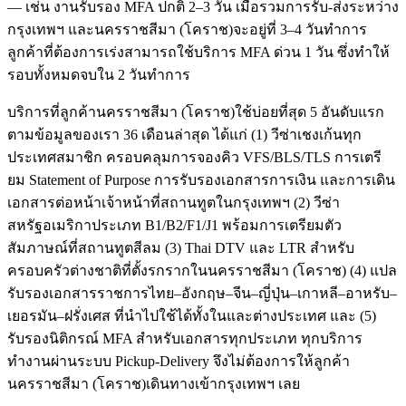
— เช่น งานรับรอง MFA ปกติ 2–3 วัน เมื่อรวมการรับ-ส่งระหว่าง
กรุงเทพฯ และนครราชสีมา (โคราช)จะอยู่ที่ 3–4 วันทำการ
ลูกค้าที่ต้องการเร่งสามารถใช้บริการ MFA ด่วน 1 วัน ซึ่งทำให้
รอบทั้งหมดจบใน 2 วันทำการ
บริการที่ลูกค้านครราชสีมา (โคราช)ใช้บ่อยที่สุด 5 อันดับแรก
ตามข้อมูลของเรา 36 เดือนล่าสุด ได้แก่ (1) วีซ่าเชงเก้นทุก
ประเทศสมาชิก ครอบคลุมการจองคิว VFS/BLS/TLS การเตรี
ยม Statement of Purpose การรับรองเอกสารการเงิน และการเดิน
เอกสารต่อหน้าเจ้าหน้าที่สถานทูตในกรุงเทพฯ (2) วีซ่า
สหรัฐอเมริกาประเภท B1/B2/F1/J1 พร้อมการเตรียมตัว
สัมภาษณ์ที่สถานทูตสีลม (3) Thai DTV และ LTR สำหรับ
ครอบครัวต่างชาติที่ตั้งรกรากในนครราชสีมา (โคราช) (4) แปล
รับรองเอกสารราชการไทย–อังกฤษ–จีน–ญี่ปุ่น–เกาหลี–อาหรับ–
เยอรมัน–ฝรั่งเศส ที่นำไปใช้ได้ทั้งในและต่างประเทศ และ (5)
รับรองนิติกรณ์ MFA สำหรับเอกสารทุกประเภท ทุกบริการ
ทำงานผ่านระบบ Pickup-Delivery จึงไม่ต้องการให้ลูกค้า
นครราชสีมา (โคราช)เดินทางเข้ากรุงเทพฯ เลย