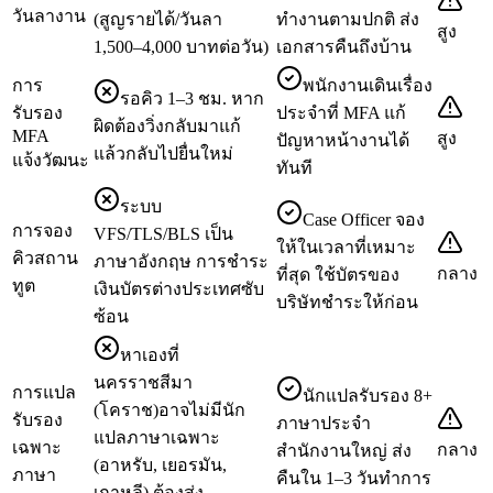
วันลางาน
(สูญรายได้/วันลา
ทำงานตามปกติ ส่ง
สูง
1,500–4,000 บาทต่อวัน)
เอกสารคืนถึงบ้าน
การ
พนักงานเดินเรื่อง
รอคิว 1–3 ชม. หาก
รับรอง
ประจำที่ MFA แก้
ผิดต้องวิ่งกลับมาแก้
MFA
สูง
ปัญหาหน้างานได้
แล้วกลับไปยื่นใหม่
แจ้งวัฒนะ
ทันที
ระบบ
Case Officer จอง
การจอง
VFS/TLS/BLS เป็น
ให้ในเวลาที่เหมาะ
คิวสถาน
ภาษาอังกฤษ การชำระ
กลาง
ที่สุด ใช้บัตรของ
ทูต
เงินบัตรต่างประเทศซับ
บริษัทชำระให้ก่อน
ซ้อน
หาเองที่
นครราชสีมา
การแปล
นักแปลรับรอง 8+
(โคราช)อาจไม่มีนัก
รับรอง
ภาษาประจำ
แปลภาษาเฉพาะ
เฉพาะ
กลาง
สำนักงานใหญ่ ส่ง
(อาหรับ, เยอรมัน,
ภาษา
คืนใน 1–3 วันทำการ
เกาหลี) ต้องส่ง