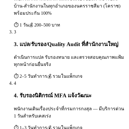
บ้าน-สำนักงานในทุกอำเภอของนครราชสีมา (โคราช)
พร้อมประกัน 100%
⏱
1 วัน
💰
200–500 บาท
3
3. แปล/รับรอง/Quality Audit ที่สำนักงานใหญ่
ดำเนินการแปล รับรองทนาย และตรวจสอบคุณภาพแฟ้ม
ทุกหน้าก่อนยื่นจริง
⏱
2–5 วันทำการ
💰
รวมในแพ็กเกจ
4
4. รับรองนิติกรณ์ MFA แจ้งวัฒนะ
พนักงานเดินเรื่องประจำที่กรมการกงสุล — มีบริการด่วน
1 วันสำหรับเคสเร่ง
⏱
1–3 วันทำการ
💰
รวมในแพ็กเกจ