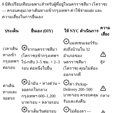
8 มิติเปรียบเทียบเฉพาะสำหรับผู้ที่อยู่ในนครราชสีมา (โคราช)
— ครอบคลุมเวลาเดินทางเข้ากรุงเทพฯ ค่าใช้จ่ายแฝง และ
ความเสี่ยงในการยื่นเอง
ความ
ประเด็น
ยื่นเอง (DIY)
ให้ NYC ดำเนินการ
เสี่ยง
แมสเซนเจอร์รับ-
เวลาเดิน
จากนครราชสีมา
ส่งถึงบ้านใน 32
ทางเข้า
(โคราช)เข้ากรุงเทพฯ
อำเภอของ
กรุงเทพฯ
สูง
ไป-กลับ 3–5 ชม. × 2–3
นครราชสีมา
ต่อรอบ
รอบ ต่อหนึ่งใบยื่น
(โคราช) คุณไม่ต้อง
ออกจากที่
น้ำมัน + ทางด่วน +
ค่า Pickup-
ค่าเดิน
Delivery 200–500
จอดรถใจกลาง
ทางและ
บาท/รอบ ครอบคลุม
กลาง
กรุงเทพฯ 600–1,200
จอดรถ
รับและส่งคืน
บาท/รอบ × หลายรอบ
ลาเต็มวันต่อรอบ
ไม่ต้องลา —