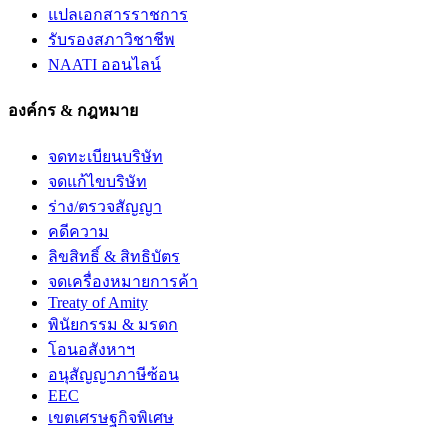
แปลเอกสารราชการ
รับรองสภาวิชาชีพ
NAATI ออนไลน์
องค์กร & กฎหมาย
จดทะเบียนบริษัท
จดแก้ไขบริษัท
ร่าง/ตรวจสัญญา
คดีความ
ลิขสิทธิ์ & สิทธิบัตร
จดเครื่องหมายการค้า
Treaty of Amity
พินัยกรรม & มรดก
โอนอสังหาฯ
อนุสัญญาภาษีซ้อน
EEC
เขตเศรษฐกิจพิเศษ