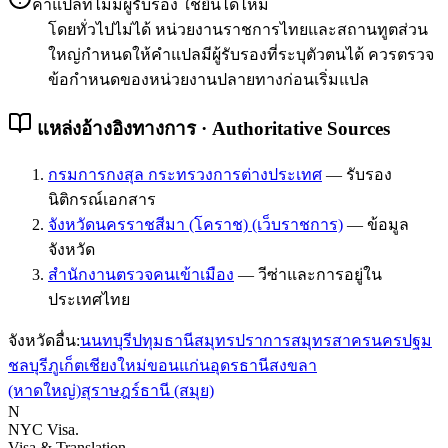
คำแปลที่ไม่มีผู้รับรอง ใช้ยื่นได้ไหม
โดยทั่วไปไม่ได้ หน่วยงานราชการไทยและสถานทูตส่วน
ใหญ่กำหนดให้คำแปลมีผู้รับรองที่ระบุตัวตนได้ ควรตรวจ
ข้อกำหนดของหน่วยงานปลายทางก่อนเริ่มแปล
แหล่งอ้างอิงทางการ · Authoritative Sources
กรมการกงสุล กระทรวงการต่างประเทศ
—
รับรอง
นิติกรณ์เอกสาร
จังหวัดนครราชสีมา (โคราช) (เว็บราชการ)
—
ข้อมูล
จังหวัด
สำนักงานตรวจคนเข้าเมือง
—
วีซ่าและการอยู่ใน
ประเทศไทย
จังหวัดอื่น:
นนทบุรี
ปทุมธานี
สมุทรปราการ
สมุทรสาคร
นครปฐม
ชลบุรี
ภูเก็ต
เชียงใหม่
ขอนแก่น
อุดรธานี
สงขลา
(หาดใหญ่)
สุราษฎร์ธานี (สมุย)
N
NYC Visa
.
Visa & Translation