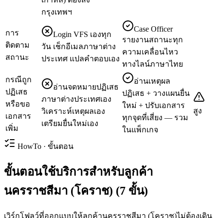
กรุงเทพฯ
Case Officer
การ
Login VFS เองทุก
รายงานสถานะทุก
ติดตาม
วัน เช็กอีเมลภาษาต่าง
ความเคลื่อนไหว
สถานะ
ประเทศ แปลคำตอบเอง
ทางไลน์ภาษาไทย
กรณีถูก
อ่านเหตุผล
อ่านจดหมายปฏิเสธ
ปฏิเสธ
ปฏิเสธ + วางแผนยื่น
ภาษาต่างประเทศเอง
หรือขอ
ใหม่ + ปรับเอกสาร
สูง
วิเคราะห์เหตุผลเอง
เอกสาร
ทุกจุดที่เสี่ยง — รวม
เตรียมยื่นใหม่เอง
เพิ่ม
ในแพ็กเกจ
HowTo · ขั้นตอน
ขั้นตอนใช้บริการสำหรับลูกค้า
นครราชสีมา (โคราช) (7 ขั้น)
เวิร์กโฟลว์ที่ออกแบบให้ลูกค้านครราชสีมา (โคราช)ไม่ต้องเดิน