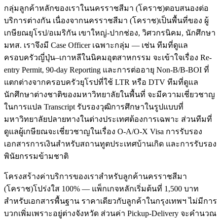
กลุ่มลูกค้าหลักของเราในนครราชสีมา (โคราช)ตอบสนองต่อ
บริการต่างกัน เนื่องจากนครราชสีมา (โคราช)เป็นพื้นที่ของ ผู้
เกษียณยุโรป/อเมริกัน เขาใหญ่-ปากช่อง, วิศวกรนิคม, นักศึกษา
มทส. เราจึงมี Case Officer เฉพาะกลุ่ม — เช่น ทีมที่ดูแล
ครอบครัวญี่ปุ่น–เกาหลีในนิคมอุตสาหกรรม จะเข้าใจเรื่อง Re-
entry Permit, 90-day Reporting และการต่ออายุ Non-B/B-BOI ที่
แตกต่างจากครอบครัวยุโรปที่ใช้ LTR หรือ DTV ทีมที่ดูแล
นักศึกษาต่างชาติของมหาวิทยาลัยในพื้นที่ จะมีความเชี่ยวชาญ
ในการแปล Transcript รับรองวุฒิการศึกษาในรูปแบบที่
มหาวิทยาลัยปลายทางในต่างประเทศต้องการเฉพาะ ส่วนทีมที่
ดูแลผู้เกษียณจะเชี่ยวชาญในเรื่อง O-A/O-X Visa การรับรอง
เอกสารการเงินสำหรับสถานทูตประเทศบ้านเกิด และการรับรอง
พินัยกรรมข้ามชาติ
โครงสร้างค่าบริการของเราสำหรับลูกค้านครราชสีมา
(โคราช)โปร่งใส 100% — แพ็กเกจหลักเริ่มต้นที่ 1,500 บาท
สำหรับเอกสารพื้นฐาน ราคาเดียวกับลูกค้าในกรุงเทพฯ ไม่มีการ
บวกเพิ่มเพราะอยู่ต่างจังหวัด ส่วนค่า Pickup-Delivery จะคำนวณ