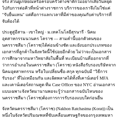
จริง ส่วนผู้เกษียณหรือครอบครัวต่างชาติก็ไม่อยากเสียวันหยุด
ไปกับการต่อคิวที่หน้าต่างราชการ บริการของเราจึงไม่ใช่แค่
"รับยื่นแทน" แต่คือการแลกเวลาที่มีค่าของคุณกับค่าบริการที่
จับต้องได้
ประตูสู่อีสาน · เขาใหญ่ · ม.เทคโนโลยีสุรนารี · นิคม
อุตสาหกรรมนวนคร โคราช — สามคำนี้บอกตัวตนของ
นครราชสีมา (โคราช)ได้ค่อนข้างชัด และยังบอกประเภทของ
เอกสารที่ลูกค้าในจังหวัดนี้ใช้บ่อยอีกด้วย ไม่ว่าจะเป็นเอกสาร
การศึกษาจากมหาวิทยาลัยในพื้นที่ ทะเบียนบ้านที่ออกจากที่
ว่าการอำเภอในนครราชสีมา (โคราช) หนังสือรับรองบริษัทจาก
นิคมอุตสาหกรรม หรือใบเปลี่ยนชื่อ-สกุล ทุกฉบับมี "วิธีการ
รับรอง" ที่ไม่เหมือนกัน และผิดพลาดได้ทั้งที่เคาน์เตอร์ MFA
และเคาน์เตอร์สถานทูต ทีม Case Officer ของ NYC อ่านเอกสาร
แบบเฉพาะจังหวัดมานานพอจะรู้ว่าเอกสารฉบับไหนของ
นครราชสีมา (โคราช)ต้องการการรับรองแบบใดก่อนยื่น
จังหวัดนครราชสีมา (โคราช) (Nakhon Ratchasima (Korat)) เป็น
หนึ่งในจังหวัดปริมณฑลที่ขับเคลื่อนเศรษฐกิจของกรุงเทพมหา