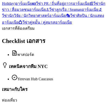
Holiday)
อาร์เมเนีย
🪪
วีซ่า PR / ถิ่นที่อยู่ถาวร
อาร์เมเนีย
📰
วีซ่านัก
ข่าว / สื่อมวลชน
อาร์เมเนีย
⚓
วีซ่าลูกเรือ / Seaman
อาร์เมเนีย
🔬
วีซ่านักวิจัย / นักวิทยาศาสตร์
อาร์เมเนีย
🎭
วีซ่าศิลปิน / นักแสดง
อาร์เมเนีย
💍
วีซ่าคู่หมั้น / คู่สมรส
อาร์เมเนีย
เอกสารที่ต้องเตรียม
Checklist เอกสาร
พาสปอร์ต
เทคนิคจากทีม NYC
Yerevan Hub Caucasus
เหมาะกับใคร
ท่องเที่ยว