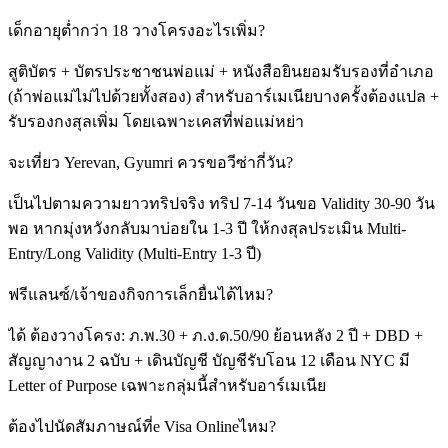
เด็กอายุต่ำกว่า 18 วางโครงอะไรเพิ่ม?
สูติบัตร + บัตรประชาชนพ่อแม่ + หนังสือยินยอมรับรองที่อำเภอ
(ถ้าพ่อแม่ไม่ไปด้วยทั้งสอง) สำหรับอาร์เมเนียบางครั้งต้องแปล +
รับรองกงสุลเพิ่ม โดยเฉพาะเคสที่พ่อแม่หย่า
จะเที่ยว Yerevan, Gyumri ควรขอวีซ่ากี่วัน?
เป็นไปตามความยาวทริปจริง ทริป 7-14 วันขอ Validity 30-90 วัน
พอ หากมุ่งหวังกลับมาบ่อยใน 1-3 ปี ให้กงสุลประเมิน Multi-
Entry/Long Validity (Multi-Entry 1-3 ปี)
ฟรีแลนซ์/เจ้าของกิจการเล็กยื่นได้ไหม?
ได้ ต้องวางโครง: ภ.พ.30 + ภ.ง.ด.50/90 ย้อนหลัง 2 ปี + DBD +
สัญญางาน 2 ฉบับ + เดินบัญชี บัญชีรับโอน 12 เดือน NYC มี
Letter of Purpose เฉพาะกลุ่มนี้สำหรับอาร์เมเนีย
ต้องไปนัดสัมภาษณ์ที่e Visa Onlineไหม?