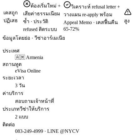
ต้องเริ่มใหม่ +
วิเคราะห์ refusal letter +
เคสถูก
เสียค่าธรรมเนียม
วางแผน re-apply พร้อม
ปฏิเสธ
สูง
ซ้ำ · ประวัติ
Appeal Memo · เคสฟื้นคืน
65-72%
refused ติดระบบ
ข้อมูลโดยย่อ · วีซ่าอาร์เมเนีย
ประเทศ
🇦🇲 Armenia
สถานทูต
eVisa Online
ระยะเวลา
3 วัน
ค่าบริการ
สอบถามเจ้าหน้าที่
ประเภทวีซ่าให้บริการ
2 แบบ
ติดต่อ
083-249-4999 · LINE @NYCV