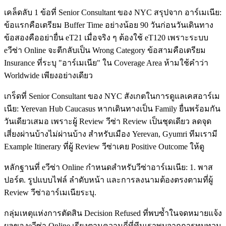
เคล็ดลับ 1 ข้อที่ Senior Consultant ของ NYC สรุปจาก อาร์เมเนีย:
ข้อแรกคือเตรียม Buffer Time อย่างน้อย 90 วันก่อนวันเดินทาง
ข้อสองคืออย่ายื่น eT21 เมื่อจริง ๆ ต้องใช้ eT120 เพราะระบบ
eวีซ่า Online จะตีกลับเป็น Wrong Category ข้อสามคือเตรียม
Insurance ที่ระบุ "อาร์เมเนีย" ใน Coverage Area ห้ามใช้คำว่า
Worldwide เพียงอย่างเดียว
เกร็ดที่ Senior Consultant ของ NYC สังเกตในการดูแลเคสอาร์เม
เนีย: Yerevan Hub Caucasus หากเดินทางเป็น Family ยื่นพร้อมกัน
วันเดียวเสมอ เพราะผู้ Review วีซ่า Review เป็นชุดเดียว ลดจุด
เสี่ยงผ่านบ้างไม่ผ่านบ้าง สำหรับเมือง Yerevan, Gyumri ทีมเรามี
Example Itinerary ที่ผู้ Review วีซ่าเคย Positive Outcome ให้ดู
หลักฐานที่ eวีซ่า Online กำหนดสำหรับวีซ่าอาร์เมเนีย: 1. พาส
ปอร์ต. รูปแบบไฟล์ ลำดับหน้า และการลงนามต้องตรงตามที่ผู้
Review วีซ่าอาร์เมเนียระบุ.
กลุ่มเหตุแห่งการตัดสิน Decision Refused ที่พบซ้ำในจดหมายแจ้ง
ผลของeวีซ่า Online เรียงตามความถี่ที่ทีมเราพบจากการทบทวน