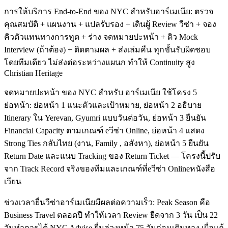
การให้บริการ End-to-End ของ NYC สำหรับอาร์เมเนีย: ตรวจ
คุณสมบัติ + แผนงาน + แปลรับรอง + เดินผู้ Review วีซ่า + จอง
คิวตัวแทนทางการทูต + ร่าง จดหมายปะหน้า + ติว Mock
Interview (ถ้าต้อง) + ติดตามผล + ส่งเล่มคืน ทุกขั้นรับผิดชอบ
โดยทีมเดียว ไม่ส่งต่อระหว่างแผนก ทำให้ Continuity สูง
Christian Heritage
จดหมายปะหน้า ของ NYC สำหรับ อาร์เมเนีย ใช้โครง 5
ย่อหน้า: ย่อหน้า 1 แนะตัวและเป้าหมาย, ย่อหน้า 2 อธิบาย
Itinerary ใน Yerevan, Gyumri แบบวันต่อวัน, ย่อหน้า 3 ยืนยัน
Financial Capacity ตามเกณฑ์ eวีซ่า Online, ย่อหน้า 4 แสดง
Strong Ties กลับไทย (งาน, Family , อสังหา), ย่อหน้า 5 ยืนยัน
Return Date และแนบ Tracking ของ Return Ticket — โครงนี้ปรับ
จาก Track Record จริงของทีมและเกณฑ์ที่eวีซ่า Onlineหนังสือ
เวียน
ช่วงเวลายื่นวีซ่าอาร์เมเนียมีผลต่อความเร็ว: Peak Season คือ
Business Travel ตลอดปี ทำให้เวลา Review ยืดจาก 3 วัน เป็น 22
วันทำการได้ NYC Advise ยื่นล่วงหน้า 75 วันก่อนเดินทาง เผื่อแก้