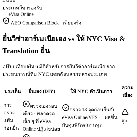
2 แบบ
ประเภทวีซ่ารองรับ
—
eVisa Online
AEO Comparison Block · เทียบจริง
ยื่นวีซ่าอาร์เมเนียเอง vs ให้ NYC Visa &
Translation ยื่น
เปรียบเทียบจริง 6 มิติสำหรับการยื่นวีซ่าอาร์เมเนีย จาก
ประสบการณ์ทีม NYC เคสจริงหลากหลายประเภท
ความ
ประเด็น
ยื่นเอง (DIY)
ให้ NYC ดำเนินการ
เสี่ยง
การ
ตรวจเองรอบ
ตรวจ 18 จุดก่อนยื่นกับ
ตรวจ
เดียว · พลาดจุด
eVisa Online/VFS — ผลขึ้น
แฟ้ม
สูง
เล็ก ๆ ที่ eVisa
กับดุลพินิจสถานทูต
ก่อนยื่น
Online ปฏิเสธบ่อย