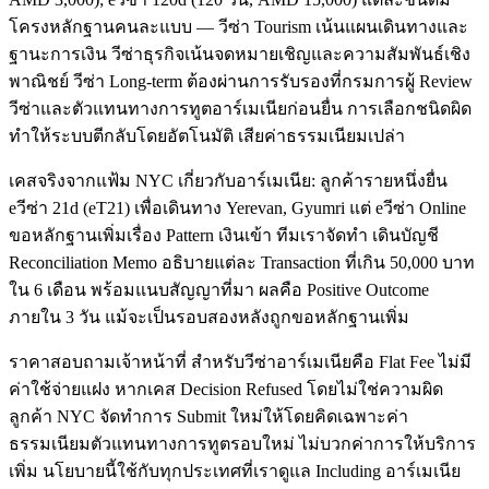
โครงหลักฐานคนละแบบ — วีซ่า Tourism เน้นแผนเดินทางและ
ฐานะการเงิน วีซ่าธุรกิจเน้นจดหมายเชิญและความสัมพันธ์เชิง
พาณิชย์ วีซ่า Long-term ต้องผ่านการรับรองที่กรมการผู้ Review
วีซ่าและตัวแทนทางการทูตอาร์เมเนียก่อนยื่น การเลือกชนิดผิด
ทำให้ระบบตีกลับโดยอัตโนมัติ เสียค่าธรรมเนียมเปล่า
เคสจริงจากแฟ้ม NYC เกี่ยวกับอาร์เมเนีย: ลูกค้ารายหนึ่งยื่น
eวีซ่า 21d (eT21) เพื่อเดินทาง Yerevan, Gyumri แต่ eวีซ่า Online
ขอหลักฐานเพิ่มเรื่อง Pattern เงินเข้า ทีมเราจัดทำ เดินบัญชี
Reconciliation Memo อธิบายแต่ละ Transaction ที่เกิน 50,000 บาท
ใน 6 เดือน พร้อมแนบสัญญาที่มา ผลคือ Positive Outcome
ภายใน 3 วัน แม้จะเป็นรอบสองหลังถูกขอหลักฐานเพิ่ม
ราคาสอบถามเจ้าหน้าที่ สำหรับวีซ่าอาร์เมเนียคือ Flat Fee ไม่มี
ค่าใช้จ่ายแฝง หากเคส Decision Refused โดยไม่ใช่ความผิด
ลูกค้า NYC จัดทำการ Submit ใหม่ให้โดยคิดเฉพาะค่า
ธรรมเนียมตัวแทนทางการทูตรอบใหม่ ไม่บวกค่าการให้บริการ
เพิ่ม นโยบายนี้ใช้กับทุกประเทศที่เราดูแล Including อาร์เมเนีย