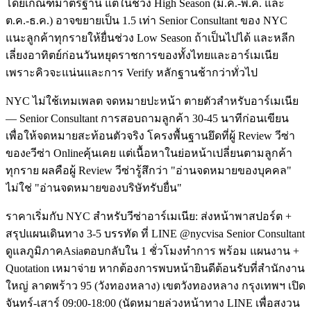
โดยเกณฑ์มาตรฐาน แต่ในช่วง High Season (มี.ค.-พ.ค. และ
ต.ค.-ธ.ค.) อาจขยายเป็น 1.5 เท่า Senior Consultant ของ NYC
แนะลูกค้าทุกรายให้ยื่นช่วง Low Season ถ้าเป็นไปได้ และหลีก
เลี่ยงอาทิตย์ก่อนวันหยุดราชการของทั้งไทยและอาร์เมเนีย
เพราะคิวจะแน่นและการ Verify หลักฐานช้ากว่าทั่วไป
NYC ไม่ใช้เทมเพลต จดหมายปะหน้า ตายตัวสำหรับอาร์เมเนีย
— Senior Consultant การสอบถามลูกค้า 30-45 นาทีก่อนเขียน
เพื่อให้จดหมายสะท้อนตัวจริง โครงพื้นฐานยึดที่ผู้ Review วีซ่า
ของeวีซ่า Onlineคุ้นเคย แต่เนื้อหาในย่อหน้าเปลี่ยนตามลูกค้า
ทุกราย ผลคือผู้ Review วีซ่ารู้สึกว่า "อ่านจดหมายของบุคคล"
ไม่ใช่ "อ่านจดหมายของบริษัทรับยื่น"
ราคาเริ่มกับ NYC สำหรับวีซ่าอาร์เมเนีย: ส่งหน้าพาสปอร์ต +
สรุปแผนเดินทาง 3-5 บรรทัด ที่ LINE @nycvisa Senior Consultant
ดูแลภูมิภาคAsiaตอบกลับใน 1 ชั่วโมงทำการ พร้อม แผนงาน +
Quotation เหมาจ่าย หากต้องการพบหน้ายินดีต้อนรับที่สำนักงาน
ใหญ่ ลาดพร้าว 95 (วังทองหลาง) เขตวังทองหลาง กรุงเทพฯ เปิด
จันทร์-เสาร์ 09:00-18:00 (นัดหมายล่วงหน้าทาง LINE เพื่อสงวน