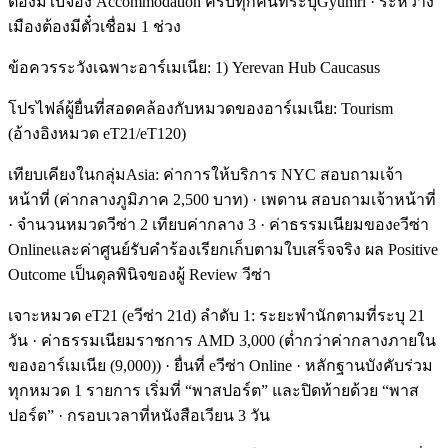
ต้องมีใบจอง Accommodation ครบทุกคืนที่ระบุGyumri · ระหว่าง
เมืองต้องมีตั๋วเชื่อม 1 ช่วง
ข้อควรระวังเฉพาะอาร์เมเนีย: 1) Yerevan Hub Caucasus
โปรไฟล์ผู้ยื่นที่สอดคล้องกับหมวดของอาร์เมเนีย: Tourism
(อ้างอิงหมวด eT21/eT120)
เทียบเคียงในกลุ่มAsia: ค่าการให้บริการ NYC สอบถามเจ้า
หน้าที่ (ค่ากลางภูมิภาค 2,500 บาท) · เพดาน สอบถามเจ้าหน้าที่
· จำนวนหมวดวีซ่า 2 เทียบค่ากลาง 3 · ค่าธรรมเนียมของeวีซ่า
Onlineและค่าศูนย์รับคำร้องเรียกเก็บตามใบเสร็จจริง ผล Positive
Outcome เป็นดุลพินิจของผู้ Review วีซ่า
เจาะหมวด eT21 (eวีซ่า 21d) ลำดับ 1: ระยะพำนักตามที่ระบุ 21
วัน · ค่าธรรมเนียมราชการ AMD 3,000 (ต่ำกว่าค่ากลางภายใน
ของอาร์เมเนีย (9,000)) · ยื่นที่ eวีซ่า Online · หลักฐานบังคับร่วม
ทุกหมวด 1 รายการ เริ่มที่ “พาสปอร์ต” และปิดท้ายด้วย “พาส
ปอร์ต” · กรอบเวลาที่หนังสือเวียน 3 วัน