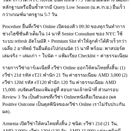
หลักฐานหรือยื่นซ้ำหากมี Query Low Season (ม.ค./ก.ย.) ยื่นเร็ว
กว่าเกณฑ์มาตรฐาน 5-7 วัน
Procedure ยื่นที่eวีซ่า Online เปิดจองคิว 09:30 ของทุกวันทำการ
ช่วงไฮซีซั่นคิวเต็มใน 14 นาที Senior Consultant ของ NYC ใช้
ระบบ refresh อัตโนมัติ + Premium Slot ทำให้ลูกค้าได้คิวเร็วกว่า
เฉลี่ย 2 อาทิตย์ วันยื่นต้องไปก่อนนัด 15 นาที พร้อม: พาสปอร์ต
เล่มจริง + เล่มเก่า + ใบนัด + แฟ้มเรียง Checklist + ค่าธรรมเนียม
รายการวีซ่าอาร์เมเนียที่ eวีซ่า Online ออกให้คนไทยทั้งสิ้น: (1)
eวีซ่า 21d รหัส eT21 พำนัก 21 วัน ค่าธรรมเนียม AMD 3,000 (2)
eวีซ่า 120d รหัส eT120 พำนัก 120 วัน ค่าธรรมเนียม AMD
15,000. งบจัดเตรียมแฟ้มอยู่ที่ สอบถามเจ้าหน้าที่ ส่วนกรอบ
Review 3 วัน เป็นตัวเลขที่eวีซ่า Onlineหนังสือเวียนเอง (ผล
Positive Outcome เป็นดุลพินิจของeวีซ่า Online เราไม่รับประกัน
ผล).
Armenia เปิดวีซ่าให้คนไทยทั้งสิ้น 2 ชนิด: eวีซ่า 21d (21 วัน,
AMD 3,000); eวีซ่า 120d (120 วัน, AMD 15,000) แต่ละชนิดมี