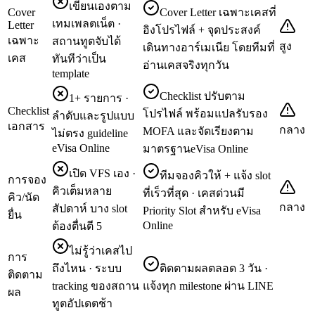
เขียนเองตาม
Cover
Cover Letter เฉพาะเคสที่
เทมเพลตเน็ต ·
Letter
อิงโปรไฟล์ + จุดประสงค์
เฉพาะ
สถานทูตจับได้
สูง
เดินทางอาร์เมเนีย โดยทีมที่
เคส
ทันทีว่าเป็น
อ่านเคสจริงทุกวัน
template
Checklist ปรับตาม
1+ รายการ ·
Checklist
โปรไฟล์ พร้อมแปลรับรอง
ลำดับและรูปแบบ
เอกสาร
กลาง
MOFA และจัดเรียงตาม
ไม่ตรง guideline
eVisa Online
มาตรฐานeVisa Online
เปิด VFS เอง ·
ทีมจองคิวให้ + แจ้ง slot
การจอง
คิวเต็มหลาย
ที่เร็วที่สุด · เคสด่วนมี
คิว/นัด
กลาง
สัปดาห์ บาง slot
Priority Slot สำหรับ eVisa
ยื่น
Online
ต้องตื่นตี 5
ไม่รู้ว่าเคสไป
การ
ถึงไหน · ระบบ
ติดตามผลตลอด 3 วัน ·
ติดตาม
tracking ของสถาน
แจ้งทุก milestone ผ่าน LINE
ผล
ทูตอัปเดตช้า