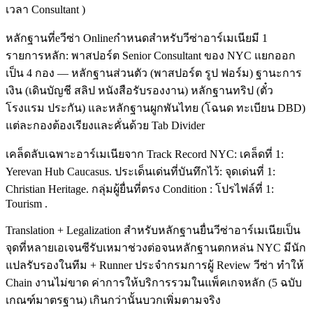
เวลา Consultant )
หลักฐานที่eวีซ่า Onlineกำหนดสำหรับวีซ่าอาร์เมเนียมี 1
รายการหลัก: พาสปอร์ต Senior Consultant ของ NYC แยกออก
เป็น 4 กอง — หลักฐานส่วนตัว (พาสปอร์ต รูป ฟอร์ม) ฐานะการ
เงิน (เดินบัญชี สลิป หนังสือรับรองงาน) หลักฐานทริป (ตั๋ว
โรงแรม ประกัน) และหลักฐานผูกพันไทย (โฉนด ทะเบียน DBD)
แต่ละกองต้องเรียงและคั่นด้วย Tab Divider
เคล็ดลับเฉพาะอาร์เมเนียจาก Track Record NYC: เคล็ดที่ 1:
Yerevan Hub Caucasus. ประเด็นเด่นที่บันทึกไว้: จุดเด่นที่ 1:
Christian Heritage. กลุ่มผู้ยื่นที่ตรง Condition : โปรไฟล์ที่ 1:
Tourism .
Translation + Legalization สำหรับหลักฐานยื่นวีซ่าอาร์เมเนียเป็น
จุดที่หลายเอเจนซีรับเหมาช่วงต่อจนหลักฐานตกหล่น NYC มีนัก
แปลรับรองในทีม + Runner ประจำกรมการผู้ Review วีซ่า ทำให้
Chain งานไม่ขาด ค่าการให้บริการรวมในแพ็คเกจหลัก (5 ฉบับ
เกณฑ์มาตรฐาน) เกินกว่านั้นบวกเพิ่มตามจริง