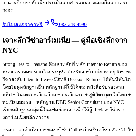
งานจะติดต่อกลับเพื่อประเมินเอกสารและวางแผนยื่นแบบครบ
วงจร
รับใบเสนอราคาฟรี
083-249-4999
เจาะลึกวีซ่าอาร์เมเนีย — คู่มือเชิงลึกจาก
NYC
Strong Ties to Thailand คือเสาหลักที่ หลัก Intent to Return ของ
หน่วยตรวจคนเข้าเมือง ระบุชัดสำหรับอาร์เมเนีย หากผู้ Review
วีซ่าสงสัย Intent to Leave มีสิทธิ Decision Refused ได้ทันทีทันใด
โดยไม่ดูหลักฐานอื่น หลักฐานที่ใช้ได้ผล: หนังสือรับรองงาน +
สลิป + โฉนด/ทะเบียนบ้าน + ทะเบียนรถ + สูติบัตรบุตรในไทย +
ทะเบียนสมรส + หลักฐาน DBD Senior Consultant ของ NYC
เรียงหลักฐานกลุ่มนี้ในแฟ้มย่อยแยกเพื่อให้ผู้ Review วีซ่าขอ
งอาร์เมเนียพลิกหาง่าย
กรอบเวลาดำเนินการของ eวีซ่า Online สำหรับ eวีซ่า 21d: 21 วัน