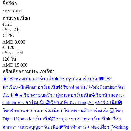
ชื่อวีซ่า
ระยะเวลา
ค่าธรรมเนียม
eT21
eVisa 21d
21 วัน
AMD 3,000
eT120
eVisa 120d
120 วัน
AMD 15,000
หรือเลือกตามประเภทวีซ่า
🧳
วีซ่าท่องเที่ยว
อาร์เมเนีย
💼
วีซ่าธุรกิจ
อาร์เมเนีย
🎓
วีซ่า
นักเรียน-นักศึกษา
อาร์เมเนีย
🛠️
วีซ่าทำงาน / Work Permit
อาร์เม
เนีย
👨‍👩‍👧
วีซ่าครอบครัว / คู่สมรส
อาร์เมเนีย
💎
วีซ่านักลงทุน /
Golden Visa
อาร์เมเนีย
🏖️
วีซ่าเกษียณ / Long-Stay
อาร์เมเนีย
🏥
วีซ่ารักษาพยาบาล
อาร์เมเนีย
✈️
วีซ่าทรานสิต
อาร์เมเนีย
💻
วีซ่า
Digital Nomad
อาร์เมเนีย
🎖️
วีซ่าทูต / ราชการ
อาร์เมเนีย
🕌
วีซ่า
ศาสนา / แสวงบุญ
อาร์เมเนีย
🏕️
วีซ่าทำงาน + ท่องเที่ยว (Working