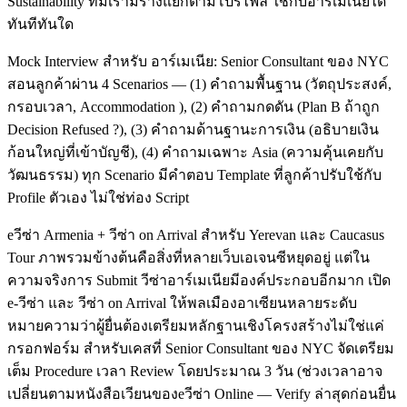
Sustainability ทีมเรามีร่างแยกตามโปรไฟล์ ใช้กับอาร์เมเนียได้
ทันทีทันใด
Mock Interview สำหรับ อาร์เมเนีย: Senior Consultant ของ NYC
สอนลูกค้าผ่าน 4 Scenarios — (1) คำถามพื้นฐาน (วัตถุประสงค์,
กรอบเวลา, Accommodation ), (2) คำถามกดดัน (Plan B ถ้าถูก
Decision Refused ?), (3) คำถามด้านฐานะการเงิน (อธิบายเงิน
ก้อนใหญ่ที่เข้าบัญชี), (4) คำถามเฉพาะ Asia (ความคุ้นเคยกับ
วัฒนธรรม) ทุก Scenario มีคำตอบ Template ที่ลูกค้าปรับใช้กับ
Profile ตัวเอง ไม่ใช่ท่อง Script
eวีซ่า Armenia + วีซ่า on Arrival สำหรับ Yerevan และ Caucasus
Tour ภาพรวมข้างต้นคือสิ่งที่หลายเว็บเอเจนซีหยุดอยู่ แต่ใน
ความจริงการ Submit วีซ่าอาร์เมเนียมีองค์ประกอบอีกมาก เปิด
e-วีซ่า และ วีซ่า on Arrival ให้พลเมืองอาเซียนหลายระดับ
หมายความว่าผู้ยื่นต้องเตรียมหลักฐานเชิงโครงสร้างไม่ใช่แค่
กรอกฟอร์ม สำหรับเคสที่ Senior Consultant ของ NYC จัดเตรียม
เต็ม Procedure เวลา Review โดยประมาณ 3 วัน (ช่วงเวลาอาจ
เปลี่ยนตามหนังสือเวียนของeวีซ่า Online — Verify ล่าสุดก่อนยื่น