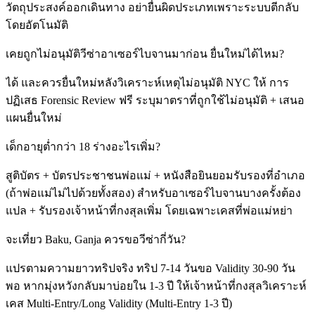
วัตถุประสงค์ออกเดินทาง อย่ายื่นผิดประเภทเพราะระบบตีกลับ
โดยอัตโนมัติ
เคยถูกไม่อนุมัติวีซ่าอาเซอร์ไบจานมาก่อน ยื่นใหม่ได้ไหม?
ได้ และควรยื่นใหม่หลังวิเคราะห์เหตุไม่อนุมัติ NYC ให้ การ
ปฏิเสธ Forensic Review ฟรี ระบุมาตราที่ถูกใช้ไม่อนุมัติ + เสนอ
แผนยื่นใหม่
เด็กอายุต่ำกว่า 18 ร่างอะไรเพิ่ม?
สูติบัตร + บัตรประชาชนพ่อแม่ + หนังสือยินยอมรับรองที่อำเภอ
(ถ้าพ่อแม่ไม่ไปด้วยทั้งสอง) สำหรับอาเซอร์ไบจานบางครั้งต้อง
แปล + รับรองเจ้าหน้าที่กงสุลเพิ่ม โดยเฉพาะเคสที่พ่อแม่หย่า
จะเที่ยว Baku, Ganja ควรขอวีซ่ากี่วัน?
แปรตามความยาวทริปจริง ทริป 7-14 วันขอ Validity 30-90 วัน
พอ หากมุ่งหวังกลับมาบ่อยใน 1-3 ปี ให้เจ้าหน้าที่กงสุลวิเคราะห์
เคส Multi-Entry/Long Validity (Multi-Entry 1-3 ปี)