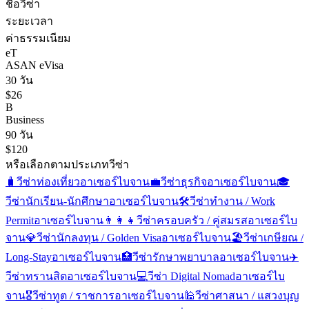
ชื่อวีซ่า
ระยะเวลา
ค่าธรรมเนียม
eT
ASAN eVisa
30 วัน
$26
B
Business
90 วัน
$120
หรือเลือกตามประเภทวีซ่า
🧳
วีซ่าท่องเที่ยว
อาเซอร์ไบจาน
💼
วีซ่าธุรกิจ
อาเซอร์ไบจาน
🎓
วีซ่านักเรียน-นักศึกษา
อาเซอร์ไบจาน
🛠️
วีซ่าทำงาน / Work
Permit
อาเซอร์ไบจาน
👨‍👩‍👧
วีซ่าครอบครัว / คู่สมรส
อาเซอร์ไบ
จาน
💎
วีซ่านักลงทุน / Golden Visa
อาเซอร์ไบจาน
🏖️
วีซ่าเกษียณ /
Long-Stay
อาเซอร์ไบจาน
🏥
วีซ่ารักษาพยาบาล
อาเซอร์ไบจาน
✈️
วีซ่าทรานสิต
อาเซอร์ไบจาน
💻
วีซ่า Digital Nomad
อาเซอร์ไบ
จาน
🎖️
วีซ่าทูต / ราชการ
อาเซอร์ไบจาน
🕌
วีซ่าศาสนา / แสวงบุญ