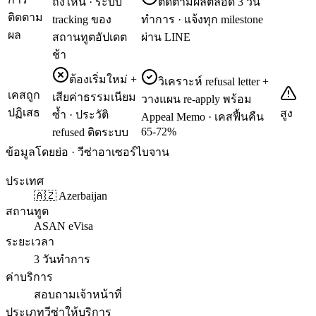
ถึงไหน · ระบบ
ติดตามผลตลอด 3 วัน
ติดตาม
tracking ของ
ทำการ · แจ้งทุก milestone
ผล
สถานทูตอัปเดต
ผ่าน LINE
ช้า
ต้องเริ่มใหม่ +
วิเคราะห์ refusal letter +
เคสถูก
เสียค่าธรรมเนียม
วางแผน re-apply พร้อม
ปฏิเสธ
สูง
ซ้ำ · ประวัติ
Appeal Memo · เคสฟื้นคืน
65-72%
refused ติดระบบ
ข้อมูลโดยย่อ · วีซ่าอาเซอร์ไบจาน
ประเทศ
🇦🇿 Azerbaijan
สถานทูต
ASAN eVisa
ระยะเวลา
3 วันทำการ
ค่าบริการ
สอบถามเจ้าหน้าที่
ประเภทวีซ่าให้บริการ