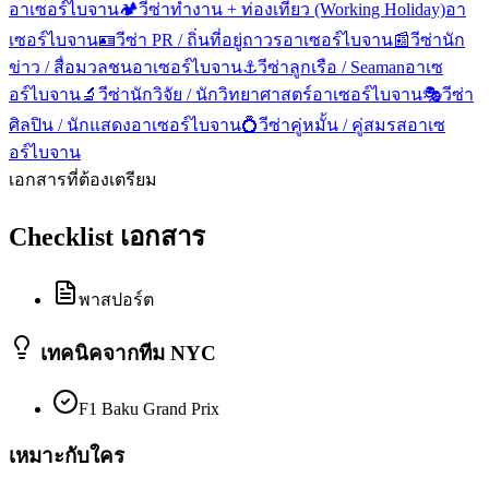
อาเซอร์ไบจาน
🏕️
วีซ่าทำงาน + ท่องเที่ยว (Working Holiday)
อา
เซอร์ไบจาน
🪪
วีซ่า PR / ถิ่นที่อยู่ถาวร
อาเซอร์ไบจาน
📰
วีซ่านัก
ข่าว / สื่อมวลชน
อาเซอร์ไบจาน
⚓
วีซ่าลูกเรือ / Seaman
อาเซ
อร์ไบจาน
🔬
วีซ่านักวิจัย / นักวิทยาศาสตร์
อาเซอร์ไบจาน
🎭
วีซ่า
ศิลปิน / นักแสดง
อาเซอร์ไบจาน
💍
วีซ่าคู่หมั้น / คู่สมรส
อาเซ
อร์ไบจาน
เอกสารที่ต้องเตรียม
Checklist เอกสาร
พาสปอร์ต
เทคนิคจากทีม NYC
F1 Baku Grand Prix
เหมาะกับใคร