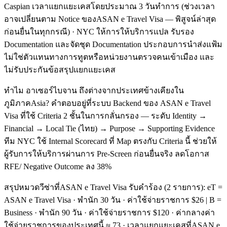
Caspian เวลาแยกแยะเคสโดยประมาณ 3 วันทำการ (ช่วงเวลา
อาจเปลี่ยนตาม Notice ของASAN e Travel Visa — พิสูจน์ล่าสุด
ก่อนยื่นในทุกกรณี) · NYC ให้การให้บริการแปล รับรอง
Documentation และจัดชุด Documentation ประกอบการนำส่งแฟ้ม
ไม่ใช่ตัวแทนทางการทูตหรือหน่วยงานตรวจคนเข้าเมือง และ
ไม่รับประกันข้อสรุปแยกแยะเคส
ทำไม อาเซอร์ไบจาน ถึงต่างจากประเทศข้างเคียงใน
ภูมิภาคAsia? คำตอบอยู่ที่ระบบ Backend ของ ASAN e Travel
Visa ที่ใช้ Criteria 2 ชั้นในการกลั่นกรอง — ระดับ Identity →
Financial → Local Tie (ไทย) → Purpose → Supporting Evidence
ทีม NYC ใช้ Internal Scorecard ที่ Map ตรงกับ Criteria นี้ ช่วยให้
ผู้รับการให้บริการผ่านการ Pre-Screen ก่อนยื่นจริง ลดโอกาส
RFE/ Negative Outcome ลง 38%
สรุปหมวดวีซ่าที่ASAN e Travel Visa รับคำร้อง (2 รายการ): eT =
ASAN e Travel Visa · พำนัก 30 วัน · ค่าใช้จ่ายราชการ $26 | B =
Business · พำนัก 90 วัน · ค่าใช้จ่ายราชการ $120 · ค่ากลางค่า
ใช้จ่ายราชการของประเทศนี้ ≈ 73 · เวลาแยกแยะเคสที่ASAN e