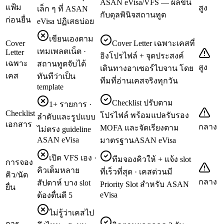
ASAN eVisa/VFS — ผลขึ้น
แฟ้ม
สูง
เล็ก ๆ ที่ ASAN
กับดุลพินิจสถานทูต
ก่อนยื่น
eVisa ปฏิเสธบ่อย
เขียนเองตาม
Cover
Cover Letter เฉพาะเคสที่
เทมเพลตเน็ต ·
Letter
อิงโปรไฟล์ + จุดประสงค์
เฉพาะ
สถานทูตจับได้
สูง
เดินทางอาเซอร์ไบจาน โดย
เคส
ทันทีว่าเป็น
ทีมที่อ่านเคสจริงทุกวัน
template
Checklist ปรับตาม
1+ รายการ ·
Checklist
โปรไฟล์ พร้อมแปลรับรอง
ลำดับและรูปแบบ
เอกสาร
กลาง
MOFA และจัดเรียงตาม
ไม่ตรง guideline
ASAN eVisa
มาตรฐานASAN eVisa
เปิด VFS เอง ·
ทีมจองคิวให้ + แจ้ง slot
การจอง
คิวเต็มหลาย
ที่เร็วที่สุด · เคสด่วนมี
คิว/นัด
กลาง
สัปดาห์ บาง slot
Priority Slot สำหรับ ASAN
ยื่น
eVisa
ต้องตื่นตี 5
ไม่รู้ว่าเคสไป
การ