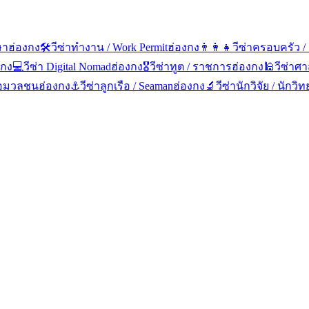
ษา
ฮ่องกง
🛠️
วีซ่าทำงาน / Work Permit
ฮ่องกง
👨‍👩‍👧
วีซ่าครอบครัว /
งกง
💻
วีซ่า Digital Nomad
ฮ่องกง
🎖️
วีซ่าทูต / ราชการ
ฮ่องกง
🕌
วีซ่าศ
สื่อมวลชน
ฮ่องกง
⚓
วีซ่าลูกเรือ / Seaman
ฮ่องกง
🔬
วีซ่านักวิจัย / นักว