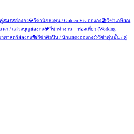
 คู่สมรส
ฮ่องกง
💎
วีซ่านักลงทุน / Golden Visa
ฮ่องกง
🏖️
วีซ่าเกษียณ
าสนา / แสวงบุญ
ฮ่องกง
🏕️
วีซ่าทำงาน + ท่องเที่ยว (Working
ิทยาศาสตร์
ฮ่องกง
🎭
วีซ่าศิลปิน / นักแสดง
ฮ่องกง
💍
วีซ่าคู่หมั้น / คู่