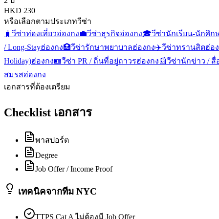
2 ปี
HKD 230
หรือเลือกตามประเภทวีซ่า
🧳
วีซ่าท่องเที่ยว
ฮ่องกง
💼
วีซ่าธุรกิจ
ฮ่องกง
🎓
วีซ่านักเรียน-นักศึก
/ Long-Stay
ฮ่องกง
🏥
วีซ่ารักษาพยาบาล
ฮ่องกง
✈️
วีซ่าทรานสิต
ฮ่อ
Holiday)
ฮ่องกง
🪪
วีซ่า PR / ถิ่นที่อยู่ถาวร
ฮ่องกง
📰
วีซ่านักข่าว / 
สมรส
ฮ่องกง
เอกสารที่ต้องเตรียม
Checklist เอกสาร
พาสปอร์ต
Degree
Job Offer / Income Proof
เทคนิคจากทีม NYC
TTPS Cat A ไม่ต้องมี Job Offer