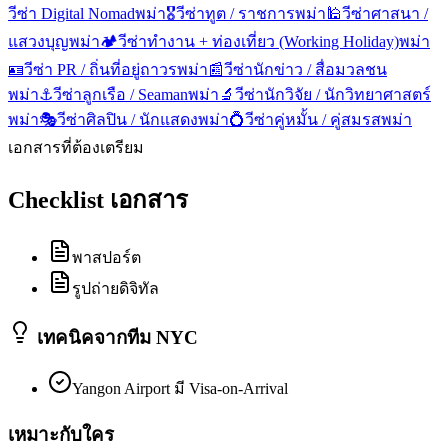
วีซ่า Digital Nomad
พม่า
🎖️
วีซ่าทูต / ราชการ
พม่า
🕌
วีซ่าศาสนา /
แสวงบุญ
พม่า
🏕️
วีซ่าทำงาน + ท่องเที่ยว (Working Holiday)
พม่า
🪪
วีซ่า PR / ถิ่นที่อยู่ถาวร
พม่า
📰
วีซ่านักข่าว / สื่อมวลชน
พม่า
⚓
วีซ่าลูกเรือ / Seaman
พม่า
🔬
วีซ่านักวิจัย / นักวิทยาศาสตร์
พม่า
🎭
วีซ่าศิลปิน / นักแสดง
พม่า
💍
วีซ่าคู่หมั้น / คู่สมรส
พม่า
เอกสารที่ต้องเตรียม
Checklist เอกสาร
พาสปอร์ต
รูปถ่ายดิจิทัล
เทคนิคจากทีม NYC
Yangon Airport มี Visa-on-Arrival
เหมาะกับใคร