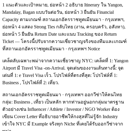
1 แนะตัวและเป้าหมาย, ย่อหน้า 2 อธิบาย Itinerary ใน Yangon,
Mandalay, Bagan แบบวันต่อวัน, ย่อหน้า 3 ยืนยัน Financial
Capacity ตามเกณฑ์ สถานเอกอัครราชทูตเมียนมา · กรุงเทพฯ,
ย่อหน้า 4 แสดง Strong Ties กลับไทย (งาน, ครอบครัว, อสังหา),
ย่อหน้า 5 ยืนยัน Return Date และแนบ Tracking ของ Return
Ticket — โครงนี้ปรับจากความเชี่ยวชาญจริงของทีมและเกณฑ์
ที่สถานเอกอัครราชทูตเมียนมา · กรุงเทพฯ Notice
เคล็ดลับเฉพาะพม่าจากความเชี่ยวชาญ NYC: เคล็ดที่ 1: Yangon
Airport มี Travel Visa -on-Arrival. จุดเด่นของงานเส้นทางนี้: จุด
เด่นที่ 1: e Travel Visa เร็ว. โปรไฟล์ที่ตรงที่สุด: โปรไฟล์ที่ 1:
Business , โปรไฟล์ที่ 2: เที่ยว.
สถานเอกอัครราชทูตเมียนมา · กรุงเทพฯ ออกวีซ่าให้คนไทย
กลุ่ม: Business , เที่ยว เป็นหลัก หากท่านอยู่นอกกลุ่มมาตรฐาน
ตัวอย่างเช่น Influencer / Athlete / Investor / NGO Worker ต้อง
เขียน Cover Letter ที่อธิบายอาชีพให้กงสุลที่ไม่รู้จัก Industry
เข้าใจ NYC มี Example จริงทุก Niche ที่เคยได้รับออกวีซ่าจาก