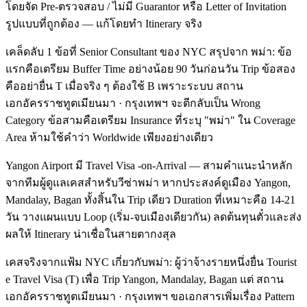
โดยจัด Pre-ตรวจสอบ / ไม่มี Guarantor หรือ Letter of Invitation
รูปแบบที่ถูกต้อง — แก้โดยทำ Itinerary จริง
เคล็ดลับ 1 ข้อที่ Senior Consultant ของ NYC สรุปจาก พม่า: ข้อ
แรกคือเตรียม Buffer Time อย่างน้อย 90 วันก่อนวัน Trip ข้อสอง
คืออย่ายื่น T เมื่อจริง ๆ ต้องใช้ B เพราะระบบ สถาน
เอกอัครราชทูตเมียนมา · กรุงเทพฯ จะตีกลับเป็น Wrong
Category ข้อสามคือเตรียม Insurance ที่ระบุ "พม่า" ใน Coverage
Area ห้ามใช้คำว่า Worldwide เพียงอย่างเดียว
Yangon Airport มี Travel Visa -on-Arrival — สามคำแนะนำหลัก
จากทีมผู้ดูแลเคสสำหรับวีซ่าพม่า หากประสงค์ดูเมือง Yangon,
Mandalay, Bagan ทั้งสิ้นใน Trip เดียว Duration ที่เหมาะคือ 14-21
วัน วางแผนแบบ Loop (เริ่ม-จบเมืองเดียวกัน) ลดต้นทุนตั๋วและส่ง
ผลให้ Itinerary น่าเชื่อในสายตากงสุล
เคสจริงจากแฟ้ม NYC เกี่ยวกับพม่า: ผู้ว่าจ้างรายหนึ่งยื่น Tourist
e Travel Visa (T) เพื่อ Trip Yangon, Mandalay, Bagan แต่ สถาน
เอกอัครราชทูตเมียนมา · กรุงเทพฯ ขอเอกสารเพิ่มเรื่อง Pattern