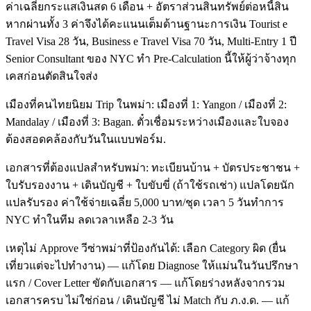
ค่าเฉลี่ยกระแสเงินสด 6 เดือน + อัตราส่วนสินทรัพย์ต่อหนี้สิน
หากผ่านทั้ง 3 ค่าจึงได้คะแนนเต็มด้านฐานะการเงิน Tourist e
Travel Visa 28 วัน, Business e Travel Visa 70 วัน, Multi-Entry 1 ปี
Senior Consultant ของ NYC ทำ Pre-Calculation นี้ให้ผู้ว่าจ้างทุก
เคสก่อนตัดสินใจส่ง
เมืองที่คนไทยนิยม Trip ในพม่า: เมืองที่ 1: Yangon / เมืองที่ 2:
Mandalay / เมืองที่ 3: Bagan. ตั๋วเชื่อมระหว่างเมืองและใบจอง
ต้องสอดคล้องกับวันในแบบฟอร์ม.
เอกสารที่ต้องแปลสำหรับพม่า: ทะเบียนบ้าน + บัตรประชาชน +
ใบรับรองงาน + เดินบัญชี + ใบขับขี่ (ถ้าใช้รถเช่า) แปลโดยนัก
แปลรับรอง ค่าใช้จ่ายเฉลี่ย 5,000 บาท/ชุด เวลา 5 วันทำการ
NYC ทำในทีม ลดเวลาเหลือ 2-3 วัน
เหตุไม่ Approve วีซ่าพม่าที่ป้องกันได้: เลือก Category ผิด (ยื่น
เที่ยวแต่จะไปทำงาน) — แก้โดย Diagnose ให้แม่นในวันปรึกษา
แรก / Cover Letter ขัดกับเอกสาร — แก้โดยร่างหลังจากรวม
เอกสารครบ ไม่ใช่ก่อน / เดินบัญชี ไม่ Match กับ ภ.ง.ด. — แก้