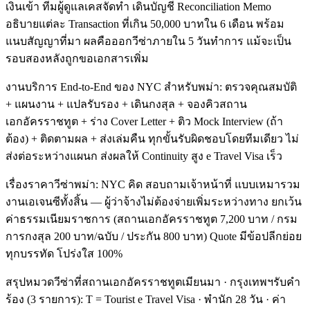
เงินเข้า ทีมผู้ดูแลเคสจัดทำ เดินบัญชี Reconciliation Memo
อธิบายแต่ละ Transaction ที่เกิน 50,000 บาทใน 6 เดือน พร้อม
แนบสัญญาที่มา ผลคือออกวีซ่าภายใน 5 วันทำการ แม้จะเป็น
รอบสองหลังถูกขอเอกสารเพิ่ม
งานบริการ End-to-End ของ NYC สำหรับพม่า: ตรวจคุณสมบัติ
+ แผนงาน + แปลรับรอง + เดินกงสุล + จองคิวสถาน
เอกอัครราชทูต + ร่าง Cover Letter + ติว Mock Interview (ถ้า
ต้อง) + ติดตามผล + ส่งเล่มคืน ทุกขั้นรับผิดชอบโดยทีมเดียว ไม่
ส่งต่อระหว่างแผนก ส่งผลให้ Continuity สูง e Travel Visa เร็ว
เรื่องราคาวีซ่าพม่า: NYC คิด สอบถามเจ้าหน้าที่ แบบเหมารวม
งานเอเจนซีทั้งสิ้น — ผู้ว่าจ้างไม่ต้องจ่ายเพิ่มระหว่างทาง ยกเว้น
ค่าธรรมเนียมราชการ (สถานเอกอัครราชทูต 7,200 บาท / กรม
การกงสุล 200 บาท/ฉบับ / ประกัน 800 บาท) Quote มีข้อปลีกย่อย
ทุกบรรทัด โปร่งใส 100%
สรุปหมวดวีซ่าที่สถานเอกอัครราชทูตเมียนมา · กรุงเทพฯรับคำ
ร้อง (3 รายการ): T = Tourist e Travel Visa · พำนัก 28 วัน · ค่า