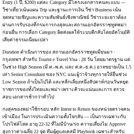
Entry (1 ปี, $200) แต่ละ Category มีโครงเอกสารคนละแบบ —
วีซ่าเที่ยวเน้นแผน Trip และฐานะการเงิน วีซ่า Business เน้น
จดหมายเชิญและความสัมพันธ์เชิงพาณิชย์ วีซ่าระยะยาวต้อง
ผ่านการรับรองที่กรมการกงสุลและสถานเอกอัครราชทูตพม่า
ก่อนยื่น การเลือก Category ผิดส่งผลให้ระบบตีกลับโดยอัตโนมัติ
เสียค่าธรรมเนียมเปล่า
Duration ดำเนินการของ สถานเอกอัครราชทูตเมียนมา ·
กรุงเทพฯ สำหรับ Tourist e Travel Visa : 28 วัน โดยมาตรฐาน แต่
ในช่วง High Season (มี.ค.-พ.ค. และ ต.ค.-ธ.ค.) อาจขยายเป็น 1.5
เท่า Senior Consultant ของ NYC แนะผู้ว่าจ้างทุกรายให้ยื่นช่วง
Low Season ถ้าเป็นไปได้ และหลีกเลี่ยงหนึ่งสัปดาห์ก่อนวันหยุด
ราชการของทั้งไทยและพม่า เพราะคิวจะแน่นและการ ตรวจ
สอบ เอกสารช้ากว่าทั่วไป
กงสุลของพม่าใช้กรอบ หลัก Intent to Return ของหน่วยตรวจคน
เข้าเมือง ในการประเมินความตั้งใจกลับ — เป็นการเฉพาะกับ
โปรไฟล์โสด อายุ 22-32 ที่ไม่มีบ้าน/รถ ความเสี่ยงไม่ Approve
สูงกว่าค่าเฉลี่ย 22 จุด ทีมผู้ดูแลเคสมี Playbook เฉพาะสำหรับ