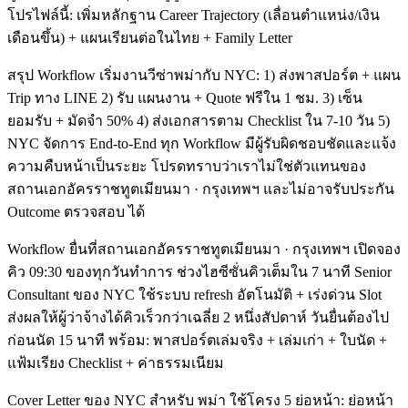
โปรไฟล์นี้: เพิ่มหลักฐาน Career Trajectory (เลื่อนตำแหน่ง/เงิน
เดือนขึ้น) + แผนเรียนต่อในไทย + Family Letter
สรุป Workflow เริ่มงานวีซ่าพม่ากับ NYC: 1) ส่งพาสปอร์ต + แผน
Trip ทาง LINE 2) รับ แผนงาน + Quote ฟรีใน 1 ชม. 3) เซ็น
ยอมรับ + มัดจำ 50% 4) ส่งเอกสารตาม Checklist ใน 7-10 วัน 5)
NYC จัดการ End-to-End ทุก Workflow มีผู้รับผิดชอบชัดและแจ้ง
ความคืบหน้าเป็นระยะ โปรดทราบว่าเราไม่ใช่ตัวแทนของ
สถานเอกอัครราชทูตเมียนมา · กรุงเทพฯ และไม่อาจรับประกัน
Outcome ตรวจสอบ ได้
Workflow ยื่นที่สถานเอกอัครราชทูตเมียนมา · กรุงเทพฯ เปิดจอง
คิว 09:30 ของทุกวันทำการ ช่วงไฮซีซั่นคิวเต็มใน 7 นาที Senior
Consultant ของ NYC ใช้ระบบ refresh อัตโนมัติ + เร่งด่วน Slot
ส่งผลให้ผู้ว่าจ้างได้คิวเร็วกว่าเฉลี่ย 2 หนึ่งสัปดาห์ วันยื่นต้องไป
ก่อนนัด 15 นาที พร้อม: พาสปอร์ตเล่มจริง + เล่มเก่า + ใบนัด +
แฟ้มเรียง Checklist + ค่าธรรมเนียม
Cover Letter ของ NYC สำหรับ พม่า ใช้โครง 5 ย่อหน้า: ย่อหน้า