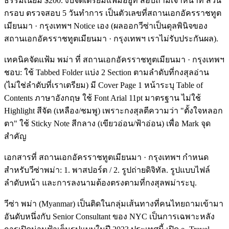
ธรรมเนียม $200. งบจัดเตรียมแฟ้มอยู่ที่ สอบถามเจ้าหน้าที่ ส่วน
กรอบ ตรวจสอบ 5 วันทำการ เป็นตัวเลขที่สถานเอกอัครราชทูต
เมียนมา · กรุงเทพฯ Notice เอง (ผลออกวีซ่าเป็นดุลพินิจของ
สถานเอกอัครราชทูตเมียนมา · กรุงเทพฯ เราไม่รับประกันผล).
เทคนิคจัดแฟ้ม พม่า ที่ สถานเอกอัครราชทูตเมียนมา · กรุงเทพฯ
ชอบ: ใช้ Tabbed Folder แบ่ง 2 Section ตามลำดับที่กงสุลอ่าน
(ไม่ใช่ลำดับที่เราเตรียม) มี Cover Page 1 หน้าระบุ Table of
Contents ภาษาอังกฤษ ใช้ Font Arial 11pt มาตรฐาน ไม่ใช้
Highlight สีจัด (เหลือง/ชมพู) เพราะกงสุลตีความว่า "ตั้งใจหลอก
ตา" ใช้ Sticky Note สีกลาง (เขียวอ่อน/ฟ้าอ่อน) เพื่อ Mark จุด
สำคัญ
เอกสารที่ สถานเอกอัครราชทูตเมียนมา · กรุงเทพฯ กำหนด
สำหรับวีซ่าพม่า: 1. พาสปอร์ต / 2. รูปถ่ายดิจิทัล. รูปแบบไฟล์
ลำดับหน้า และการลงนามต้องตรงตามที่กงสุลพม่าระบุ.
วีซ่า พม่า (Myanmar) เป็นติดในกลุ่มเส้นทางที่คนไทยถามเข้ามา
อันดับหนึ่งกับ Senior Consultant ของ NYC เป็นการเฉพาะหลัง