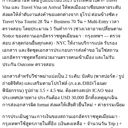
การเปิดน่านฟ้าเต็มรูปแบบในปี 2023 ประเทศนี้ เปิด e- Travel
Visa และ Travel Visa on Arrival ให้พลเมืองอาเซียนหลายระดับ
ส่งผลให้ลำดับงานส่งคำขอแตกต่างจาก ยุโรป ค่อนข้างชัด e
Travel Visa Tourist 28 วัน + Business 70 วัน + Multi-Entry เวลา
ตรวจสอบ โดยประมาณ 5 วันทำการ (ช่วงเวลาอาจเปลี่ยนตาม
Notice ของสถานเอกอัครราชทูตเมียนมา · กรุงเทพฯ — ตรวจ
สอบ ล่าสุดก่อนยื่นทุกเคส) · NYC ให้งานบริการแปล รับรอง
เอกสาร และจัดชุดเอกสารประกอบการส่งคำขอ ไม่ใช่สถาน
เอกอัครราชทูตหรือหน่วยงานตรวจคนเข้าเมือง และไม่รับ
ประกัน Outcome ตรวจสอบ
เอกสารสำหรับวีซ่าพม่าแบ่งเป็น 2 ระดับ: บังคับ (พาสปอร์ต / รูป
ถ่ายดิจิทัล) และเสริมตามโปรไฟล์ (ภ.ง.ด./DBD/โฉนด/
พินัยกรรม) รูปถ่าย 3.5 × 4.5 ซม. ต้องตรงสเปก ICAO ของ
ประเทศปลายทาง ประกันต้อง USD 30,000 อีกทั้งเหตุฉุกเฉิน
การส่งเอกสารผิด format ส่งผลให้เสียคิวยื่นใหม่ + ค่าธรรมเนียม
การประเมินฐานะการเงินของสถานเอกอัครราชทูตเมียนมา ·
กรุงเทพฯใช้สูตรภายในที่อิง: (เงินคงเหลือ ÷ จำนวนวัน Trip ) +