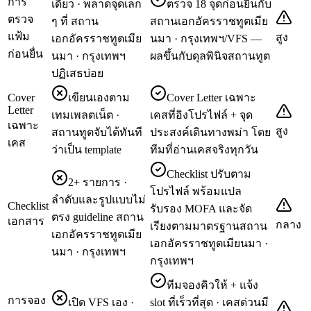
การ
เดียว · พลาดจุดเล็ก
ตรวจ 18 จุดก่อนยื่นกับ
ตรวจ
ๆ ที่ สถาน
สถานเอกอัครราชทูตเมีย
แฟ้ม
สูง
เอกอัครราชทูตเมีย
นมา · กรุงเทพฯ/VFS —
ก่อนยื่น
นมา · กรุงเทพฯ
ผลขึ้นกับดุลพินิจสถานทูต
ปฏิเสธบ่อย
Cover
เขียนเองตาม
Cover Letter เฉพาะ
Letter
เทมเพลตเน็ต ·
เคสที่อิงโปรไฟล์ + จุด
เฉพาะ
สูง
สถานทูตจับได้ทันที
ประสงค์เดินทางพม่า โดย
เคส
ว่าเป็น template
ทีมที่อ่านเคสจริงทุกวัน
Checklist ปรับตาม
2+ รายการ ·
โปรไฟล์ พร้อมแปล
ลำดับและรูปแบบไม่
Checklist
รับรอง MOFA และจัด
ตรง guideline สถาน
เอกสาร
กลาง
เรียงตามมาตรฐานสถาน
เอกอัครราชทูตเมีย
เอกอัครราชทูตเมียนมา ·
นมา · กรุงเทพฯ
กรุงเทพฯ
ทีมจองคิวให้ + แจ้ง
การจอง
เปิด VFS เอง ·
slot ที่เร็วที่สุด · เคสด่วนมี