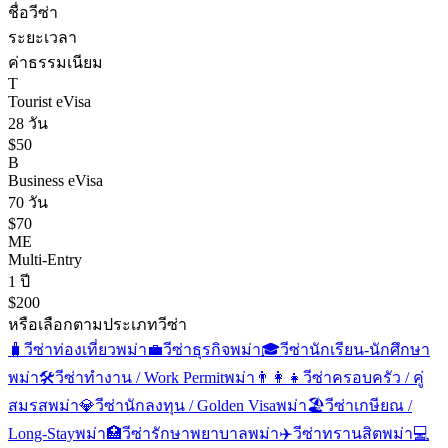
ชื่อวีซ่า
ระยะเวลา
ค่าธรรมเนียม
T
Tourist eVisa
28 วัน
$50
B
Business eVisa
70 วัน
$70
ME
Multi-Entry
1 ปี
$200
หรือเลือกตามประเภทวีซ่า
🧳
วีซ่าท่องเที่ยว
พม่า
💼
วีซ่าธุรกิจ
พม่า
🎓
วีซ่านักเรียน-นักศึกษา
พม่า
🛠️
วีซ่าทำงาน / Work Permit
พม่า
👨‍👩‍👧
วีซ่าครอบครัว / คู่
สมรส
พม่า
💎
วีซ่านักลงทุน / Golden Visa
พม่า
🏖️
วีซ่าเกษียณ /
Long-Stay
พม่า
🏥
วีซ่ารักษาพยาบาล
พม่า
✈️
วีซ่าทรานสิต
พม่า
💻