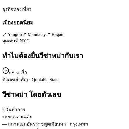
ธุรกิจ
ท่องเที่ยว
เมืองยอดนิยม
📍
Yangon
📍
Mandalay
📍
Bagan
จุดเด่นที่ NYC
ทำไมต้องยื่นวีซ่า
พม่า
กับเรา
eVisa เร็ว
ตัวเลขสำคัญ · Quotable Stats
วีซ่า
พม่า
โดยตัวเลข
5 วันทำการ
ระยะเวลาเฉลี่ย
—
สถานเอกอัครราชทูตเมียนมา · กรุงเทพฯ