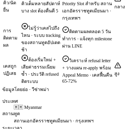
คิว/นัด
คิวเต็มหลายสัปดาห์
Priority Slot สำหรับ สถาน
กลาง
ยื่น
บาง slot ต้องตื่นตี 5
เอกอัครราชทูตเมียนมา ·
กรุงเทพฯ
ไม่รู้ว่าเคสไปถึง
การ
ติดตามผลตลอด 5 วัน
ไหน · ระบบ tracking
ติดตาม
ทำการ · แจ้งทุก milestone
ของสถานทูตอัปเดต
ผล
ผ่าน LINE
ช้า
ต้องเริ่มใหม่ +
วิเคราะห์ refusal letter
เคสถูก
เสียค่าธรรมเนียม
+ วางแผน re-apply พร้อม
ปฏิเสธ
สูง
ซ้ำ · ประวัติ refused
Appeal Memo · เคสฟื้นคืน
65-72%
ติดระบบ
ข้อมูลโดยย่อ · วีซ่าพม่า
ประเทศ
🇲🇲 Myanmar
สถานทูต
สถานเอกอัครราชทูตเมียนมา · กรุงเทพฯ
ระยะเวลา